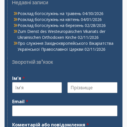
Недавні записи
Розклад богослужінь на травень
04/30/2026
Розклад богослужінь на квітень
04/01/2026
Розклад богослужінь на березень
02/28/2026
Zum Dienst des Westeuropäischen Vikariats der
Ukrainischen Orthodoxen Kirche
02/11/2026
Про служіння Західноєвропейського Вікаріатства
Української Православної Церкви
02/11/2026
Зворотній зв’язок
Ім'я
*
І
П
м
р
Email
*
'
і
я
з
в
и
щ
Коментарій або повідомлення
*
е