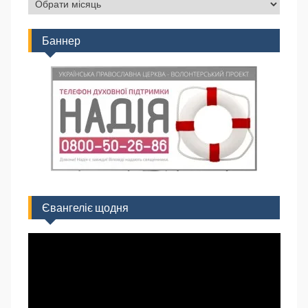
Баннер
Євангеліє щодня
Відеопрогравач