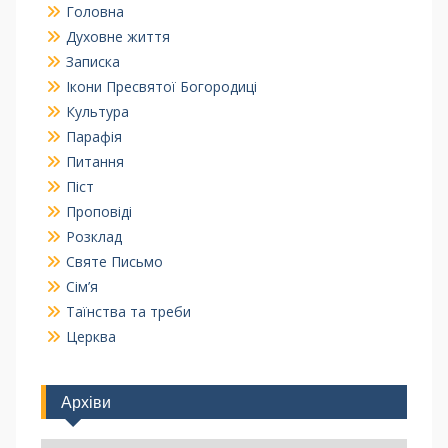
Головна
Духовне життя
Записка
Ікони Пресвятої Богородиці
Культура
Парафія
Питання
Піст
Проповіді
Розклад
Святе Письмо
Сім’я
Таїнства та треби
Церква
Архіви