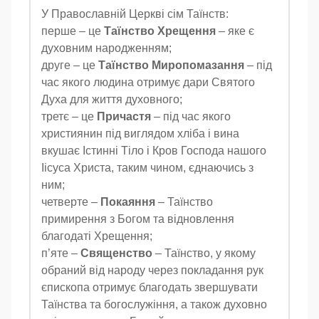
У Православній Церкві сім Таїнств:
перше – це
Таїнство Хрещення
– яке є
духовним народженням;
друге – це
Таїнство Миропомазання
– під
час якого людина отримує дари Святого
Духа для життя духовного;
третє – це
Причастя
– під час якого
християнин під виглядом хліба і вина
вкушає Істинні Тіло і Кров Господа нашого
Іісуса Христа, таким чином, єднаючись з
ним;
четверте –
Покаяння
– Таїнство
примирення з Богом та відновлення
благодаті Хрещення;
п’яте –
Священство
– Таїнство, у якому
обраний від народу через покладання рук
єпископа отримує благодать звершувати
Таїнства та богослужіння, а також духовно