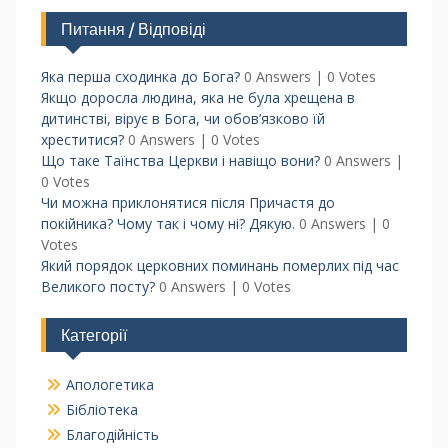
Питання / Відповіді
Яка перша сходинка до Бога?
0 Answers
|
0 Votes
Якщо доросла людина, яка не була хрещена в
дитинстві, вірує в Бога, чи обов’язково їй
хреститися?
0 Answers
|
0 Votes
Що таке Таїнства Церкви і навіщо вони?
0 Answers
|
0 Votes
Чи можна приклонятися після Причастя до
покійника? Чому так і чому ні? Дякую.
0 Answers
|
0
Votes
Який порядок церковних поминань померлих під час
Великого посту?
0 Answers
|
0 Votes
Категорії
Апологетика
Бібліотека
Благодійність