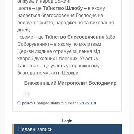
опікувати народ Божий;
шосте – це
Таїнство Шлюбу
– в якому
надається благословення Господнє на
подружнє життя, народження та виховання
дітей;
і сьоме – це
Таїнство Єлеєосвячення
(або
Соборування) – в якому по молитвам
Церкви людина отримує зцілення від
хвороб духовних і тілесних. Участь у
Таїнствах – це участь у справжньому
благодатному житті Церкви.
Блаженніший Митрополит Володимир
pokrov
Changed status to publish
09/19/2018
Login
Недавні записи