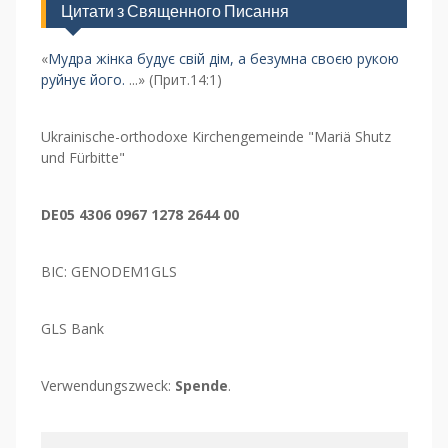
Цитати з Священного Писання
«
Мудра жінка будує свій дім, а безумна своєю рукою
руйнує його.
...» (Прит.14:1)
Ukrainische-orthodoxe Kirchengemeinde "Mariä Shutz
und Fürbitte"
DE05 4306 0967 1278 2644 00
BIC: GENODEM1GLS
GLS Bank
Verwendungszweck:
Spende
.