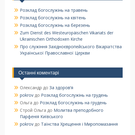
Розклад богослужінь на травень
Розклад богослужінь на квітень
Розклад богослужінь на березень
Zum Dienst des Westeuropäischen Vikariats der
Ukrainischen Orthodoxen Kirche
Про служіння Західноєвропейського Вікаріатства
Української Православної Церкви
Останні коментарі
Олександр
до
За здоров’я
pokrov
до
Розклад богослужінь на грудень
Ольга
до
Розклад богослужінь на грудень
Строй Ольга
до
Молитва преподобного
Парфенія Київського
pokrov
до
Таїнства Хрещення і Миропомазання