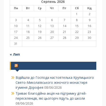
Серпень 2026
Пн
Вт
Ср
Чт
Пт
Сб
Нд
1
2
3
4
5
6
7
8
9
10
11
12
13
14
15
16
17
18
19
20
21
22
23
24
25
26
27
28
29
30
31
« Лип
Українська Православна Церква
Відійшла до Господа настоятелька Крупицького
Свято-Миколаївського жіночого монастиря
ігуменя Дорофея
08/06/2026
Триває благодійна акція на підтримку дітей-
переселенців, які цьогоріч підуть до школи
08/06/2026