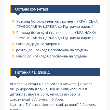
Останні коментарі
Розклад богослужіннь на серпень - УКРАЇНСЬКА
ПРАВОСЛАВНА ЦЕРКВА
до
Підтримка парафії
Розклад богослужіннь на липень - УКРАЇНСЬКА
ПРАВОСЛАВНА ЦЕРКВА
до
Підтримка парафії
Олександр
до
За здоров’я
pokrov
до
Розклад богослужінь на грудень
Ольга
до
Розклад богослужінь на грудень
Питання / Відповіді
Яка перша сходинка до Бога?
0 Answers
|
0 Votes
Якщо доросла людина, яка не була хрещена в
дитинстві, вірує в Бога, чи обов’язково їй
хреститися?
0 Answers
|
0 Votes
Що таке Таїнства Церкви і навіщо вони?
0 Answers
|
0 Votes