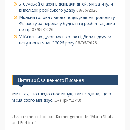
У Сумській єпархії відспівали дітей, які загинули
внаслідок російського удару
08/06/2026
Міський голова Львова подякував митрополиту
Філарету за передачу будівлі під реабілітаційний
центр
08/06/2026
У Київських духовних школах підбили підсумки
вступної кампанії 2026 року
08/06/2026
Цитати з Священного Писання
«
Як птах, що гніздо своє кинув, так і людина, що з
місця свого мандрує.
...» (Прит.27:8)
Ukrainische-orthodoxe Kirchengemeinde "Mariä Shutz
und Fürbitte"