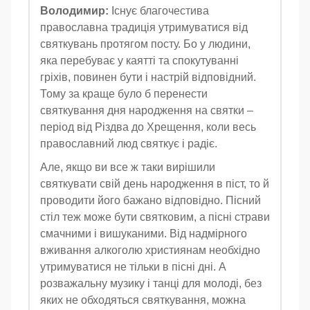
Володимир:
Існує благочестива
православна традиція утримуватися від
святкувань протягом посту. Бо у людини,
яка перебуває у каятті та спокутуванні
гріхів, повинен бути і настрій відповідний.
Тому за краще було б перенести
святкування дня народження на святки –
період від Різдва до Хрещення, коли весь
православний люд святкує і радіє.
Але, якщо ви все ж таки вирішили
святкувати свій день народження в піст, то й
проводити його бажано відповідно. Пісний
стіл теж може бути святковим, а пісні страви
смачними і вишуканими. Від надмірного
вживання алкоголю християнам необхідно
утримуватися не тільки в пісні дні. А
розважальну музику і танці для молоді, без
яких не обходяться святкування, можна