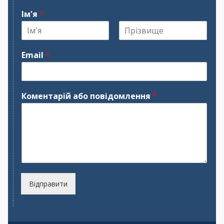
Ім'я
*
І
П
м
р
Email
*
'
і
я
з
в
и
щ
Коментарій або повідомлення
*
е
Відправити