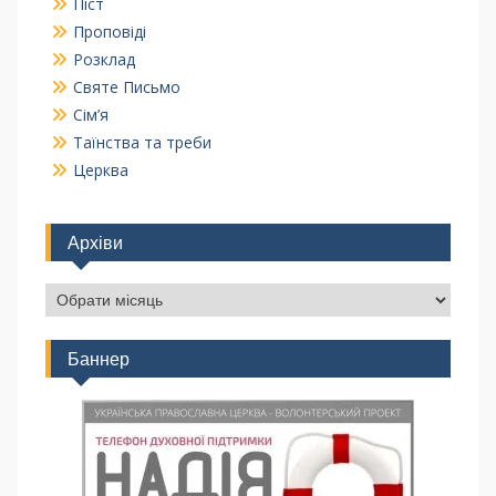
Піст
Проповіді
Розклад
Святе Письмо
Сім’я
Таїнства та треби
Церква
Архіви
Баннер