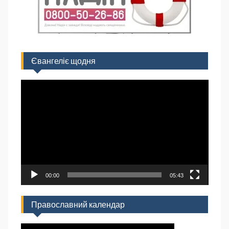
Євангеліє щодня
Відеопрогравач
00:00
05:43
Православний календар