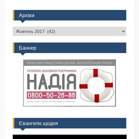
Архіви
Баннер
Євангеліє щодня
Відеопрогравач