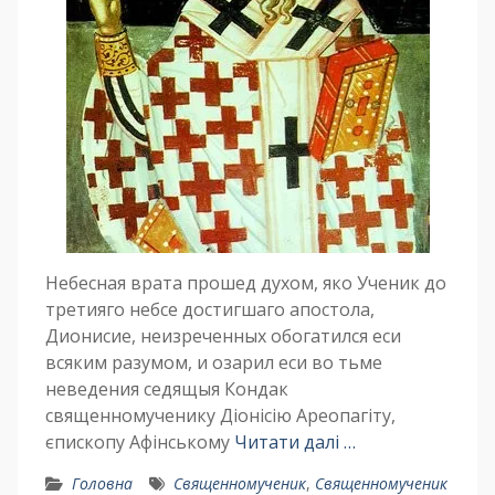
Небесная врата прошед духом, яко Ученик до
третияго небсе достигшаго апостола,
Дионисие, неизреченных обогатился eси
всяким разумом, и озарил eси во тьме
неведения седящыя Кондак
священномученику Діонісію Ареопагіту,
єпископу Афінському
Читати далі …
Головна
Священномученик
,
Священномученик