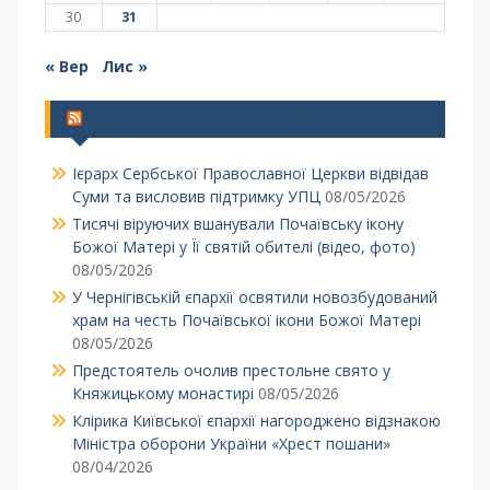
30
31
« Вер
Лис »
Українська Православна Церква
Ієрарх Сербської Православної Церкви відвідав
Суми та висловив підтримку УПЦ
08/05/2026
Тисячі віруючих вшанували Почаївську ікону
Божої Матері у Її святій обителі (відео, фото)
08/05/2026
У Чернігівській єпархії освятили новозбудований
храм на честь Почаївської ікони Божої Матері
08/05/2026
Предстоятель очолив престольне свято у
Княжицькому монастирі
08/05/2026
Клірика Київської єпархії нагороджено відзнакою
Міністра оборони України «Хрест пошани»
08/04/2026