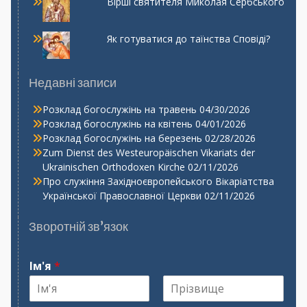
Вірші святителя Миколая Сербського
Як готуватися до таїнства Сповіді?
Недавні записи
Розклад богослужінь на травень
04/30/2026
Розклад богослужінь на квітень
04/01/2026
Розклад богослужінь на березень
02/28/2026
Zum Dienst des Westeuropäischen Vikariats der
Ukrainischen Orthodoxen Kirche
02/11/2026
Про служіння Західноєвропейського Вікаріатства
Української Православної Церкви
02/11/2026
Зворотній зв’язок
Ім'я
*
І
П