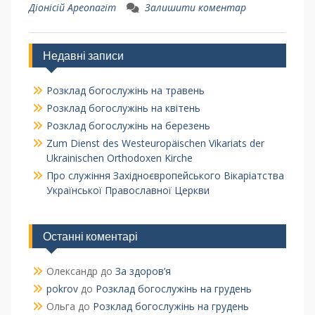
Діонісій Ареопагіт
Залишити коментар
Недавні записи
Розклад богослужінь на травень
Розклад богослужінь на квітень
Розклад богослужінь на березень
Zum Dienst des Westeuropäischen Vikariats der
Ukrainischen Orthodoxen Kirche
Про служіння Західноєвропейського Вікаріатства
Української Православної Церкви
Останні коментарі
Олександр
до
За здоров’я
pokrov
до
Розклад богослужінь на грудень
Ольга
до
Розклад богослужінь на грудень