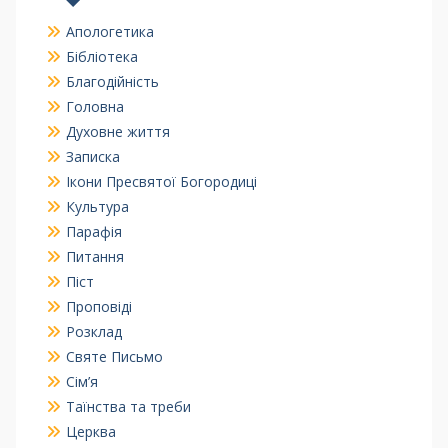
Апологетика
Бібліотека
Благодійність
Головна
Духовне життя
Записка
Ікони Пресвятої Богородиці
Культура
Парафія
Питання
Піст
Проповіді
Розклад
Святе Письмо
Сім’я
Таїнства та треби
Церква