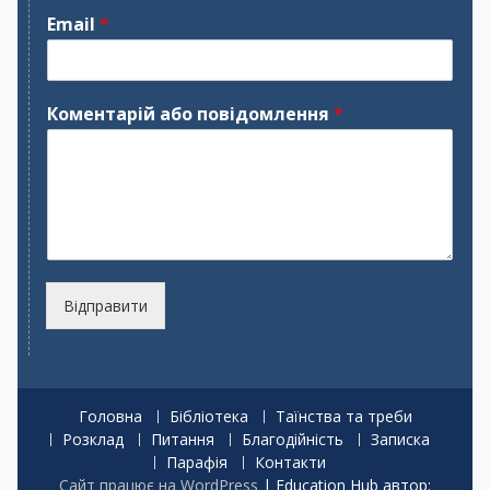
м
р
Email
*
'
і
я
з
в
и
щ
Коментарій або повідомлення
*
е
Відправити
Головна
Бібліотека
Таїнства та треби
Розклад
Питання
Благодійність
Записка
Парафія
Контакти
Сайт працює на WordPress
|
Education Hub автор: