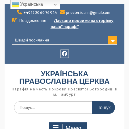
Українська
+49 15 20 60 76 944
priester.ioann@gmail.com
Повідомлення:
Ласкаво просимо на сторінку
нашої парафії
Швидкі посилання
УКРАЇНСЬКА
ПРАВОСЛАВНА ЦЕРКВА
Парафія на честь Покрови Пресвятої Богородиці в
м. Гамбург
Меню