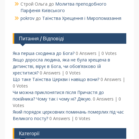
Строй Ольга
до
Молитва преподобного
Парфенія Київського
pokrov
до
Таїнства Хрещення і Миропомазання
Питання / Відповіді
Яка перша сходинка до Бога?
0 Answers
|
0 Votes
Якщо доросла людина, яка не була хрещена в
дитинстві, вірує в Бога, чи обов’язково їй
хреститися?
0 Answers
|
0 Votes
Що таке Таїнства Церкви і навіщо вони?
0 Answers
|
0 Votes
Чи можна приклонятися після Причастя до
покійника? Чому так і чому ні? Дякую.
0 Answers
|
0
Votes
Який порядок церковних поминань померлих під час
Великого посту?
0 Answers
|
0 Votes
Категорії