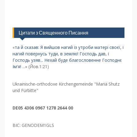
Цитати з Священного Писання
«
та й сказав: Я вийшов нагий із утроби матері своєї, і
нагий повернусь туди, в землю! Господь дав, і
Господь узяв... Нехай буде благословенне Господнє
Ім'я!
...» (Йов.1:21)
Ukrainische-orthodoxe Kirchengemeinde "Mariä Shutz
und Fürbitte"
DE05 4306 0967 1278 2644 00
BIC: GENODEM1GLS