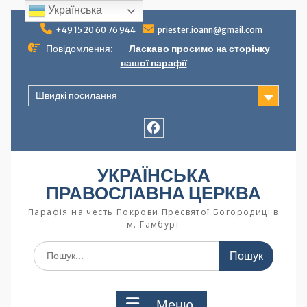
Українська
+49 15 20 60 76 944
priester.ioann@gmail.com
Повідомлення:
Ласкаво просимо на сторінку
нашої парафії
Швидкі посилання
УКРАЇНСЬКА
ПРАВОСЛАВНА ЦЕРКВА
Парафія на честь Покрови Пресвятої Богородиці в
м. Гамбург
Меню