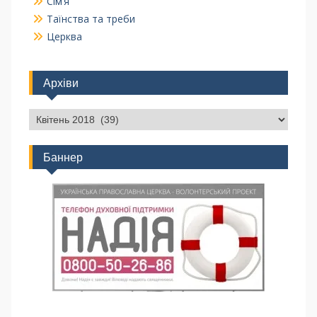
Сім’я
Таїнства та треби
Церква
Архіви
Баннер