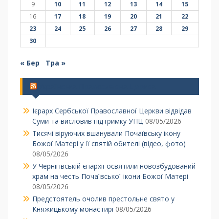
9
10
11
12
13
14
15
16
17
18
19
20
21
22
23
24
25
26
27
28
29
30
« Бер
Тра »
Українська Православна Церква
Ієрарх Сербської Православної Церкви відвідав
Суми та висловив підтримку УПЦ
08/05/2026
Тисячі віруючих вшанували Почаївську ікону
Божої Матері у Її святій обителі (відео, фото)
08/05/2026
У Чернігівській єпархії освятили новозбудований
храм на честь Почаївської ікони Божої Матері
08/05/2026
Предстоятель очолив престольне свято у
Княжицькому монастирі
08/05/2026