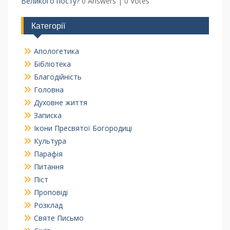
Великого посту?
0 Answers
|
0 Votes
Категорії
Апологетика
Бібліотека
Благодійність
Головна
Духовне життя
Записка
Ікони Пресвятої Богородиці
Культура
Парафія
Питання
Піст
Проповіді
Розклад
Святе Письмо