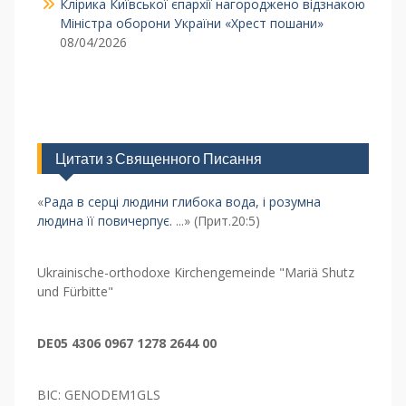
Клірика Київської єпархії нагороджено відзнакою
Міністра оборони України «Хрест пошани»
08/04/2026
Цитати з Священного Писання
«
Рада в серці людини глибока вода, і розумна
людина її повичерпує.
...» (Прит.20:5)
Ukrainische-orthodoxe Kirchengemeinde "Mariä Shutz
und Fürbitte"
DE05 4306 0967 1278 2644 00
BIC: GENODEM1GLS