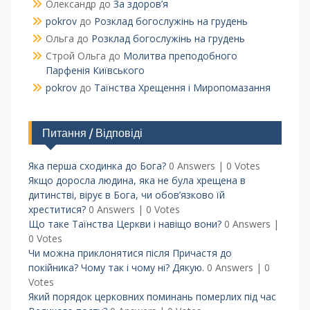
Олександр
до
За здоров’я
pokrov
до
Розклад богослужінь на грудень
Ольга
до
Розклад богослужінь на грудень
Строй Ольга
до
Молитва преподобного
Парфенія Київського
pokrov
до
Таїнства Хрещення і Миропомазання
Питання / Відповіді
Яка перша сходинка до Бога?
0 Answers
|
0 Votes
Якщо доросла людина, яка не була хрещена в
дитинстві, вірує в Бога, чи обов’язково їй
хреститися?
0 Answers
|
0 Votes
Що таке Таїнства Церкви і навіщо вони?
0 Answers
|
0 Votes
Чи можна приклонятися після Причастя до
покійника? Чому так і чому ні? Дякую.
0 Answers
|
0
Votes
Який порядок церковних поминань померлих під час