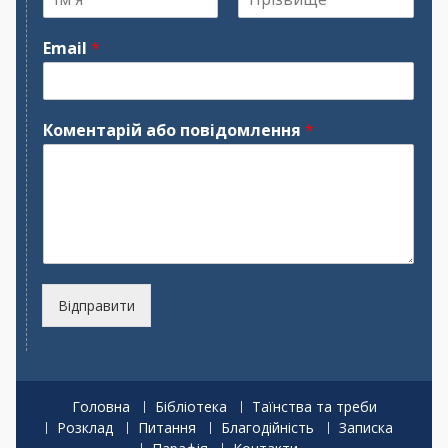
І
П
м
р
Email
*
'
і
я
з
в
и
щ
Коментарій або повідомлення
*
е
Відправити
Головна
Бібліотека
Таїнства та треби
Розклад
Питання
Благодійність
Записка