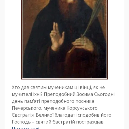
Хто дав святим мученикам ці вінці, як не
мучителі їхні? Преподобний Зосима Сьогодні
день пам’яті преподобного посника
Печерського, мученика Корсунського
Євстратія. Великої благодаті сподобив його
Господь – святий Євстратій постраждав
Читати далі …