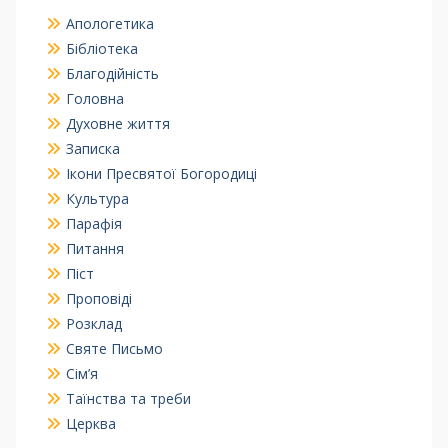
Апологетика
Бібліотека
Благодійність
Головна
Духовне життя
Записка
Ікони Пресвятої Богородиці
Культура
Парафія
Питання
Піст
Проповіді
Розклад
Святе Письмо
Сім’я
Таїнства та треби
Церква