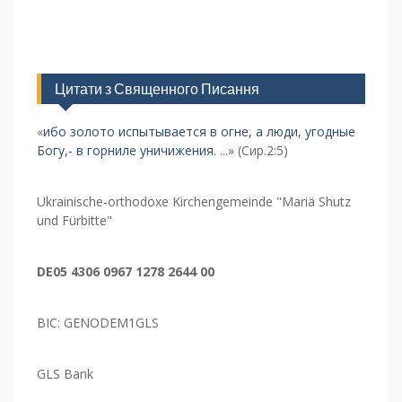
Цитати з Священного Писання
«
ибо золото испытывается в огне, а люди, угодные
Богу,- в горниле уничижения.
...» (Сир.2:5)
Ukrainische-orthodoxe Kirchengemeinde "Mariä Shutz
und Fürbitte"
DE05 4306 0967 1278 2644 00
BIC: GENODEM1GLS
GLS Bank