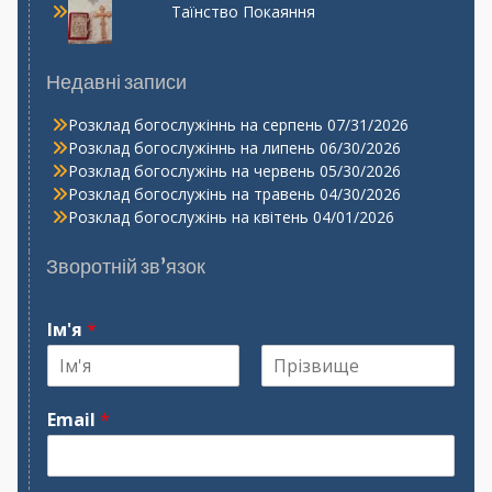
Таїнство Покаяння
Недавні записи
Розклад богослужіннь на серпень
07/31/2026
Розклад богослужіннь на липень
06/30/2026
Розклад богослужінь на червень
05/30/2026
Розклад богослужінь на травень
04/30/2026
Розклад богослужінь на квітень
04/01/2026
Зворотній зв’язок
Ім'я
*
І
П
м
р
Email
*
'
і
я
з
в
и