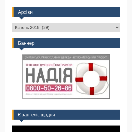
Архіви
Баннер
Євангеліє щодня
Відеопрогравач