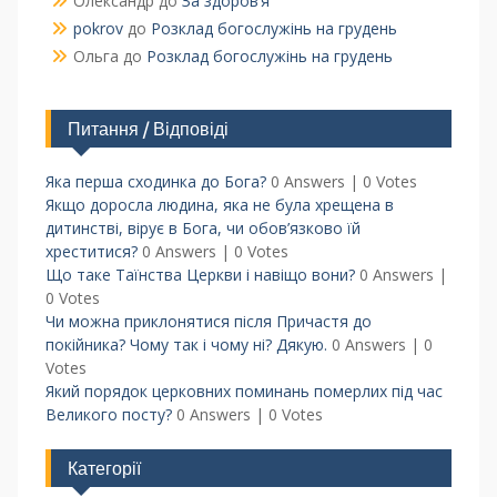
Олександр
до
За здоров’я
pokrov
до
Розклад богослужінь на грудень
Ольга
до
Розклад богослужінь на грудень
Питання / Відповіді
Яка перша сходинка до Бога?
0 Answers
|
0 Votes
Якщо доросла людина, яка не була хрещена в
дитинстві, вірує в Бога, чи обов’язково їй
хреститися?
0 Answers
|
0 Votes
Що таке Таїнства Церкви і навіщо вони?
0 Answers
|
0 Votes
Чи можна приклонятися після Причастя до
покійника? Чому так і чому ні? Дякую.
0 Answers
|
0
Votes
Який порядок церковних поминань померлих під час
Великого посту?
0 Answers
|
0 Votes
Категорії