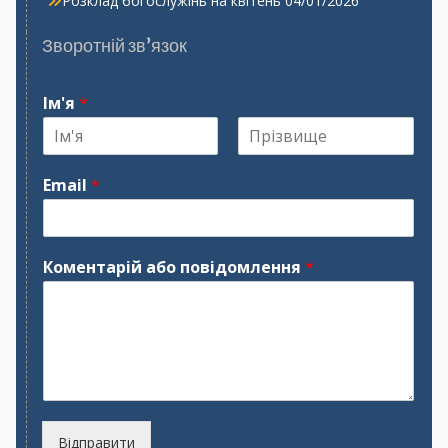
Розклад богослужінь на квітень
04/01/2026
Зворотній зв’язок
Ім'я
*
І
П
м
р
Email
*
'
і
я
з
в
и
щ
Коментарій або повідомлення
*
е
Відправити