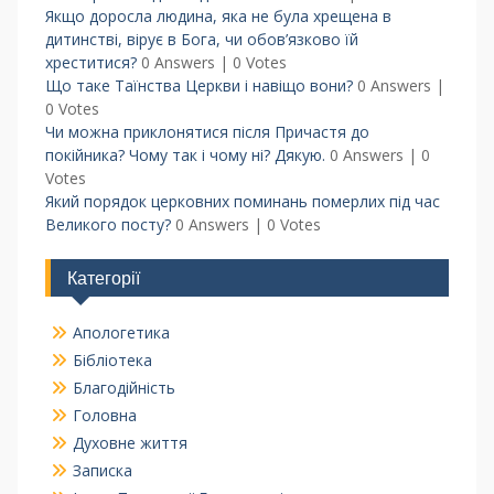
Якщо доросла людина, яка не була хрещена в
дитинстві, вірує в Бога, чи обов’язково їй
хреститися?
0 Answers
|
0 Votes
Що таке Таїнства Церкви і навіщо вони?
0 Answers
|
0 Votes
Чи можна приклонятися після Причастя до
покійника? Чому так і чому ні? Дякую.
0 Answers
|
0
Votes
Який порядок церковних поминань померлих під час
Великого посту?
0 Answers
|
0 Votes
Категорії
Апологетика
Бібліотека
Благодійність
Головна
Духовне життя
Записка