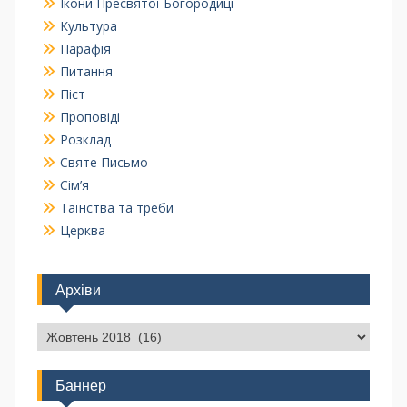
Ікони Пресвятої Богородиці
Культура
Парафія
Питання
Піст
Проповіді
Розклад
Святе Письмо
Сім’я
Таїнства та треби
Церква
Архіви
Баннер