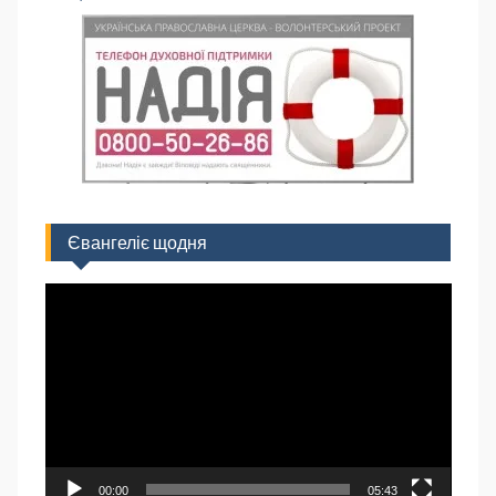
Євангеліє щодня
Відеопрогравач
00:00
05:43