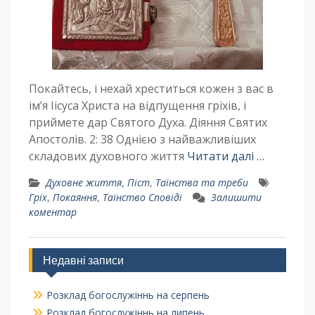
Покайтесь, і нехай хреститься кожен з вас в
ім’я Іісуса Христа на відпущення гріхів, і
приймете дар Святого Духа. Діяння Святих
Апостолів. 2: 38 Однією з найважливіших
складових духовного життя
Читати далі …
Духовне життя
,
Піст
,
Таїнства та треби
Гріх
,
Покаяння
,
Таїнство Сповіді
Залишити
коментар
Недавні записи
Розклад богослужіннь на серпень
Розклад богослужіннь на липень