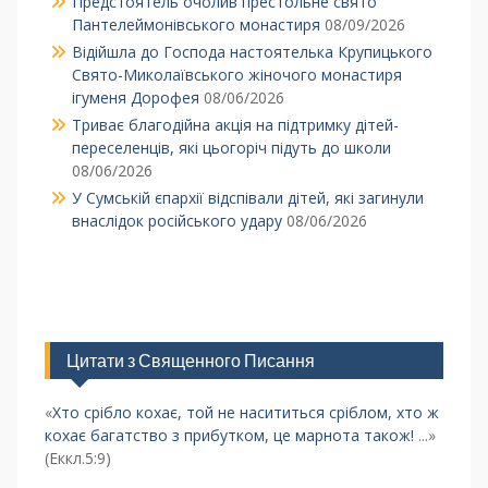
Предстоятель очолив престольне свято
Пантелеймонівського монастиря
08/09/2026
Відійшла до Господа настоятелька Крупицького
Свято-Миколаївського жіночого монастиря
ігуменя Дорофея
08/06/2026
Триває благодійна акція на підтримку дітей-
переселенців, які цьогоріч підуть до школи
08/06/2026
У Сумській єпархії відспівали дітей, які загинули
внаслідок російського удару
08/06/2026
Цитати з Священного Писання
«
Хто срібло кохає, той не насититься сріблом, хто ж
кохає багатство з прибутком, це марнота також!
...»
(Еккл.5:9)