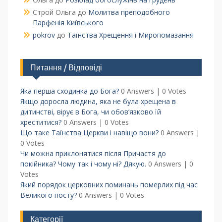
Строй Ольга
до
Молитва преподобного
Парфенія Київського
pokrov
до
Таїнства Хрещення і Миропомазання
Питання / Відповіді
Яка перша сходинка до Бога?
0 Answers
|
0 Votes
Якщо доросла людина, яка не була хрещена в
дитинстві, вірує в Бога, чи обов’язково їй
хреститися?
0 Answers
|
0 Votes
Що таке Таїнства Церкви і навіщо вони?
0 Answers
|
0 Votes
Чи можна приклонятися після Причастя до
покійника? Чому так і чому ні? Дякую.
0 Answers
|
0
Votes
Який порядок церковних поминань померлих під час
Великого посту?
0 Answers
|
0 Votes
Категорії