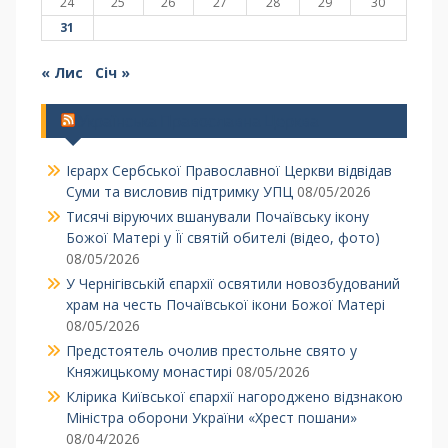
24
25
26
27
28
29
30
31
« Лис
Січ »
Українська Православна Церква
Ієрарх Сербської Православної Церкви відвідав
Суми та висловив підтримку УПЦ
08/05/2026
Тисячі віруючих вшанували Почаївську ікону
Божої Матері у Її святій обителі (відео, фото)
08/05/2026
У Чернігівській єпархії освятили новозбудований
храм на честь Почаївської ікони Божої Матері
08/05/2026
Предстоятель очолив престольне свято у
Княжицькому монастирі
08/05/2026
Клірика Київської єпархії нагороджено відзнакою
Міністра оборони України «Хрест пошани»
08/04/2026