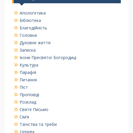
Апологетика
Бібліотека
Благодійність
Головна
Духовне життя
Записка
Ікони Пресвятої Богородиці
Культура
Парафія
Питання
Піст
Проповіді
Розклад
Святе Письмо
Сім’я
Таїнства та треби
Церква