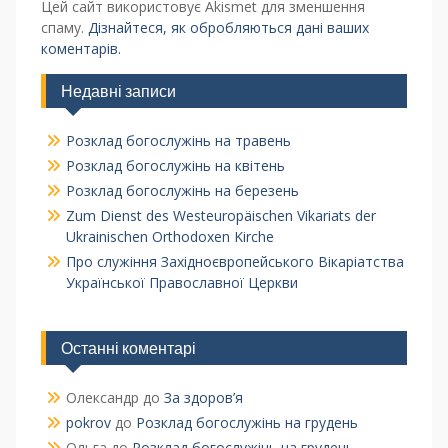
Цей сайт використовує Akismet для зменшення
спаму.
Дізнайтеся, як обробляються дані ваших
коментарів.
Недавні записи
Розклад богослужінь на травень
Розклад богослужінь на квітень
Розклад богослужінь на березень
Zum Dienst des Westeuropäischen Vikariats der
Ukrainischen Orthodoxen Kirche
Про служіння Західноєвропейського Вікаріатства
Української Православної Церкви
Останні коментарі
Олександр
до
За здоров’я
pokrov
до
Розклад богослужінь на грудень
Ольга
до
Розклад богослужінь на грудень