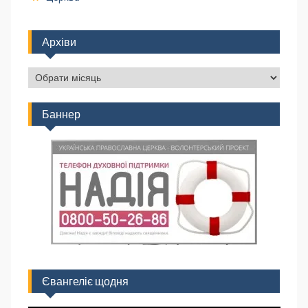
Архіви
Баннер
Євангеліє щодня