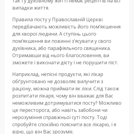
так і у духовному житті немає рецептів на всі
випадки життя.
Правила посту у Православній Церкві
передбачають можливість його пом’якшення
для хворої людини. А ступінь цього
пом’якшення ви повинні з’ясувати у свого
духівника, або парафіяльного священика.
Отримавши від нього благословення, ви
зможете і виконати дієту і не порушити піст.
Наприклад, непісні продукти, які лікар
обґрунтовано не дозволяє вилучити з
раціону, можна приймати як ліки. Слід також
розпитати лікаря, чому він вважає для Вас
неможливим дотримуватися посту? Можливо
це пересторога, або навіть забобони чи
нерозуміння справжньої суті посту. Тоді
спробуйте спокійно пояснити все лікарю, і я
вірю, що він Вас зрозуміє.