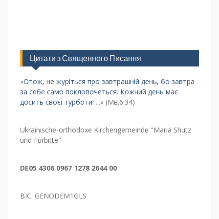
Цитати з Священного Писання
«
Отож, не журіться про завтрашній день, бо завтра
за себе само поклопочеться. Кожний день має
досить своєї турботи!
...» (Мв.6:34)
Ukrainische-orthodoxe Kirchengemeinde "Mariä Shutz
und Fürbitte"
DE05 4306 0967 1278 2644 00
BIC: GENODEM1GLS