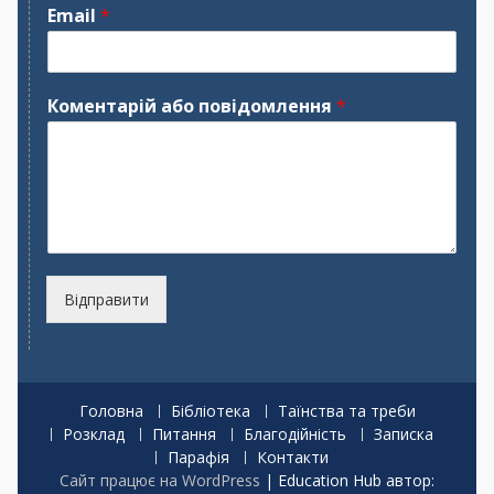
м
р
Email
*
'
і
я
з
в
и
щ
Коментарій або повідомлення
*
е
Відправити
Головна
Бібліотека
Таїнства та треби
Розклад
Питання
Благодійність
Записка
Парафія
Контакти
Сайт працює на WordPress
|
Education Hub автор: