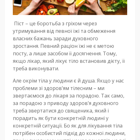
Піст – це боротьба з гріхом через
утримування від певної їжі та обмеження
власних бажань заради духовного
зростання. Певний раціон їжі не є метою
посту, а лише засобом її досягнення. Тому,
якщо лікар, який лікує тіло встановив дієту, її
треба виконувати.
Але окрім тіла у людини є й душа. Якщо у нас
проблеми зі здоров’ям тілесним – ми
звертаємося до лікаря за порадою. Так само,
за порадою з приводу здоров’я духовного
треба звертатися до священика, який і
порадить як бути конкретній людині у
конкретній ситуації. Бо як для лікування тіла
потрібен особистий підхід до кожної людини,