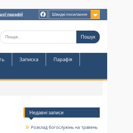
шої парафії
Швидкі посилання
ть
Записка
Парафія
Недавні записи
Розклад богослужінь на травень