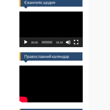
Євангеліє щодня
Відеопрогравач
00:00
05:43
Православний календар