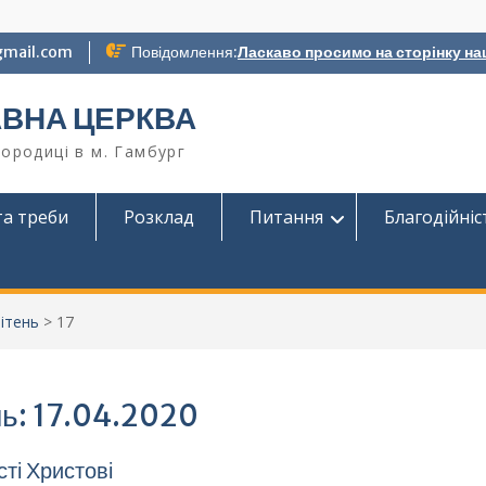
gmail.com
Повідомлення:
Ласкаво просимо на сторінку на
АВНА ЦЕРКВА
ородиці в м. Гамбург
та треби
Розклад
Питання
Благодійніс
ітень
>
17
ь:
17.04.2020
ті Христові