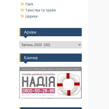
Сім’я
Таїнства та треби
Церква
Архіви
Баннер