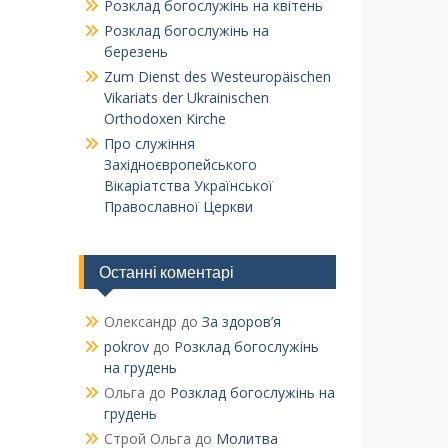
Розклад богослужінь на квітень
Розклад богослужінь на
березень
Zum Dienst des Westeuropäischen
Vikariats der Ukrainischen
Orthodoxen Kirche
Про служіння
Західноєвропейського
Вікаріатства Української
Православної Церкви
Останні коментарі
Олександр
до
За здоров’я
pokrov
до
Розклад богослужінь
на грудень
Ольга
до
Розклад богослужінь на
грудень
Строй Ольга
до
Молитва