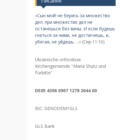
Писання
«
Сын мой! не берись за множество
дел: при множестве дел не
останешься без вины. И если будешь
гнаться за ними, не достигнешь, и,
убегая, не уйдешь.
...» (Сир.11:10)
Ukrainische-orthodoxe
Kirchengemeinde "Mariä Shutz und
Fürbitte"
DE05 4306 0967 1278 2644 00
BIC: GENODEM1GLS
GLS Bank