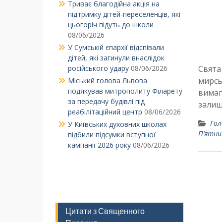
Триває благодійна акція на
підтримку дітей-переселенців, які
цьогоріч підуть до школи
08/06/2026
У Сумській єпархії відспівали
дітей, які загинули внаслідок
російського удару
08/06/2026
Свята
мирсь
Міський голова Львова
подякував митрополиту Філарету
вимаг
за передачу будівлі під
залиш
реабілітаційний центр
08/06/2026
Гол
У Київських духовних школах
П’ятни
підбили підсумки вступної
кампанії 2026 року
08/06/2026
Цитати з Священного