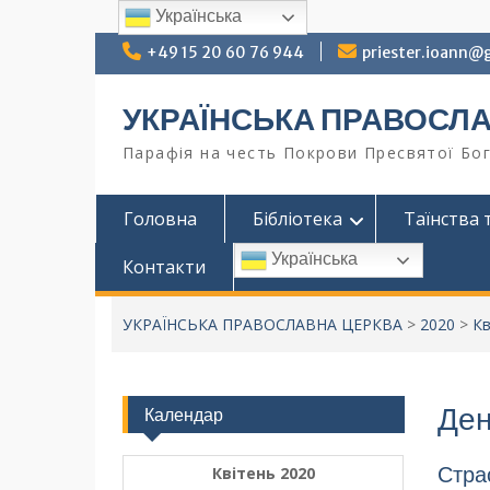
Українська
+49 15 20 60 76 944
priester.ioann@
УКРАЇНСЬКА ПРАВОСЛ
Парафія на честь Покрови Пресвятої Бог
Головна
Бібліотека
Таїнства 
Українська
Контакти
УКРАЇНСЬКА ПРАВОСЛАВНА ЦЕРКВА
>
2020
>
Кв
Ден
Календар
Страс
Квітень 2020