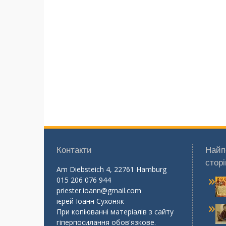
Контакти
Найп
сторі
Am Diebsteich 4, 22761 Hamburg
015 206 076 944
priester.ioann@gmail.com
ієрей Іоанн Сухоняк
При копіюванні матеріалів з сайту
гіперпосилання обов'язкове.