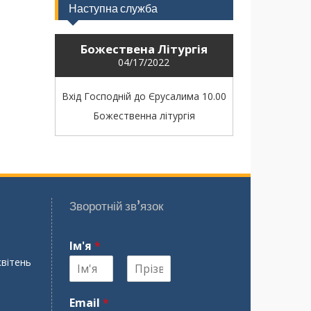
Наступна служба
Божествена Літургія
04/17/2022
Вхід Господній до Єрусалима 10.00
Божественна літургія
Зворотній зв’язок
Ім'я
*
квітень
І
П
м
р
Email
*
'
і