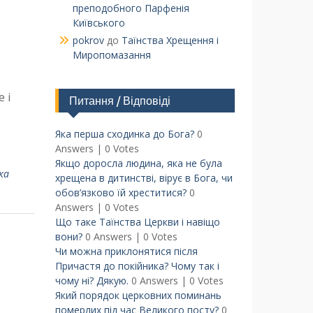
преподобного Парфенія
Київського
pokrov
до
Таїнства Хрещення і
Миропомазання
 і
Питання / Відповіді
Яка перша сходинка до Бога?
0
Answers
|
0 Votes
Якщо доросла людина, яка не була
ка
хрещена в дитинстві, вірує в Бога, чи
обов’язково їй хреститися?
0
Answers
|
0 Votes
Що таке Таїнства Церкви і навіщо
вони?
0 Answers
|
0 Votes
Чи можна приклонятися після
Причастя до покійника? Чому так і
чому ні? Дякую.
0 Answers
|
0 Votes
Який порядок церковних поминань
померлих під час Великого посту?
0