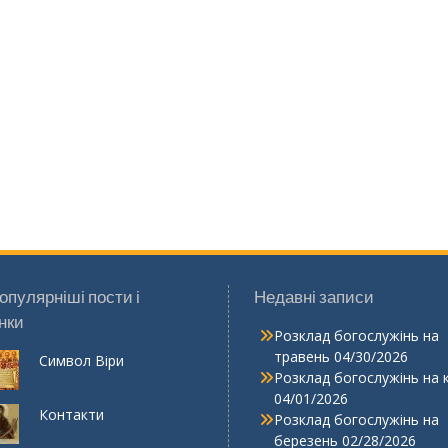
опулярніші пости і
Недавні записи
нки
Розклад богослужінь на
травень
04/30/2026
Символ Віри
Розклад богослужінь на 
04/01/2026
Контакти
Розклад богослужінь на
березень
02/28/2026