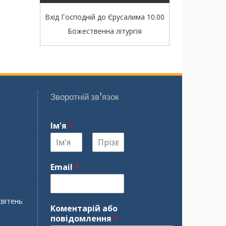
Вхід Господній до Єрусалима 10.00
Божественна літургія
Зворотній зв’язок
Ім'я
*
І
П
м
р
Email
*
'
і
я
з
в
и
квітень
щ
Коментарій або
е
повідомлення
*