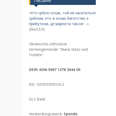
Писання
«
Хто срібло кохає, той не насититься
сріблом, хто ж кохає багатство з
прибутком, це марнота також!
...»
(Еккл.5:9)
Ukrainische-orthodoxe
Kirchengemeinde "Mariä Shutz und
Fürbitte"
DE05 4306 0967 1278 2644 00
BIC: GENODEM1GLS
GLS Bank
Verwendungszweck:
Spende
.