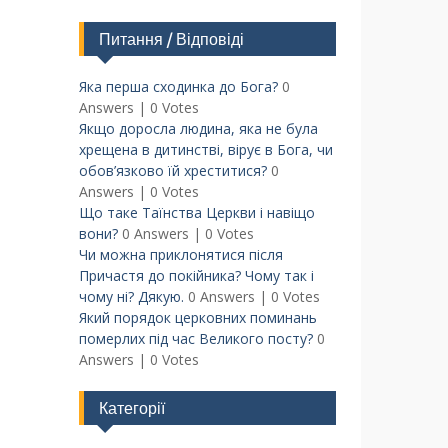
Питання / Відповіді
Яка перша сходинка до Бога?
0
Answers
|
0 Votes
Якщо доросла людина, яка не була
хрещена в дитинстві, вірує в Бога, чи
обов’язково їй хреститися?
0
Answers
|
0 Votes
Що таке Таїнства Церкви і навіщо
вони?
0 Answers
|
0 Votes
Чи можна приклонятися після
Причастя до покійника? Чому так і
чому ні? Дякую.
0 Answers
|
0 Votes
Який порядок церковних поминань
померлих під час Великого посту?
0
Answers
|
0 Votes
Категорії