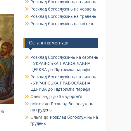
Розклад богослужіннь на липень
Розклад богослужінь на червень
Розклад богослужінь на травень
Розклад богослужінь на квітень
Останні коментарі
Розклад богослужіннь на серпень
- УКРАЇНСЬКА ПРАВОСЛАВНА
ЦЕРКВА
до
Підтримка парафії
Розклад богослужіннь на липень
- УКРАЇНСЬКА ПРАВОСЛАВНА
ЦЕРКВА
до
Підтримка парафії
Олександр
до
За здоров’я
pokrov
до
Розклад богослужінь
на грудень
ти
Ольга
до
Розклад богослужінь на
грудень