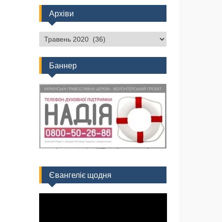
Архіви
Баннер
Євангеліє щодня
Відеопрогравач