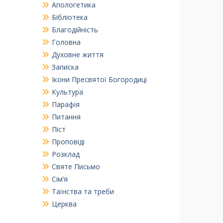
Апологетика
Бібліотека
Благодійність
Головна
Духовне життя
Записка
Ікони Пресвятої Богородиці
Культура
Парафія
Питання
Піст
Проповіді
Розклад
Святе Письмо
Сім’я
Таїнства та треби
Церква