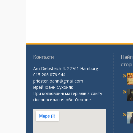
Контакти
Найп
сторі
Am Diebsteich 4, 22761 Hamburg
015 206 076 944
priester.ioann@gmail.com
ієрей Іоанн Сухоняк
При копіюванні матеріалів з сайту
гіперпосилання обов'язкове.