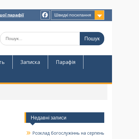
шої парафії
Швидкі посилання
ть
Записка
Парафія
Недавні записи
Розклад богослужіннь на серпень