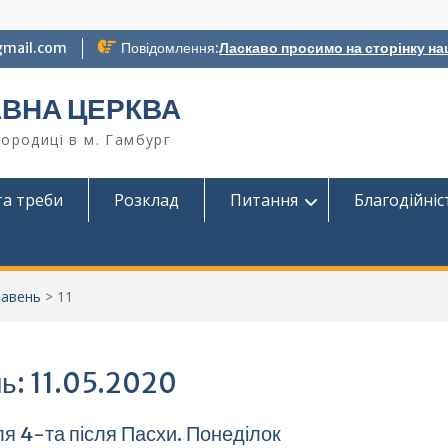
gmail.com
Повідомлення:
Ласкаво просимо на сторінку на
АВНА ЦЕРКВА
ородиці в м. Гамбург
та треби
Розклад
Питання
Благодійніс
равень
>
11
ь:
11.05.2020
я 4-та після Пасхи. Понеділок