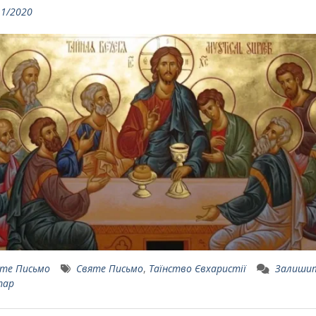
11/2020
те Письмо
Святе Письмо
,
Таїнство Євхаристії
Залиши
тар