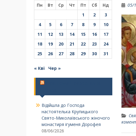
Пн
Вт
Ср
Чт
Пт
Сб
Нд
05/
1
2
3
4
5
6
7
8
9
10
11
12
13
14
15
16
17
18
19
20
21
22
23
24
25
26
27
28
29
30
31
« Кві
Чер »
Українська Православна
Церква
Відійшла до Господа
настоятелька Крупицького
Свя
Свято-Миколаївського жіночого
комен
монастиря ігуменя Дорофея
08/06/2026