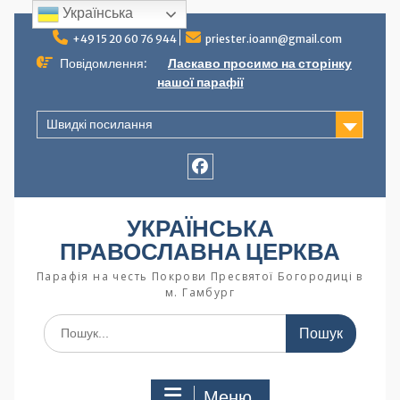
Українська
+49 15 20 60 76 944
priester.ioann@gmail.com
Повідомлення:
Ласкаво просимо на сторінку
нашої парафії
Швидкі посилання
УКРАЇНСЬКА
ПРАВОСЛАВНА ЦЕРКВА
Парафія на честь Покрови Пресвятої Богородиці в
м. Гамбург
Меню