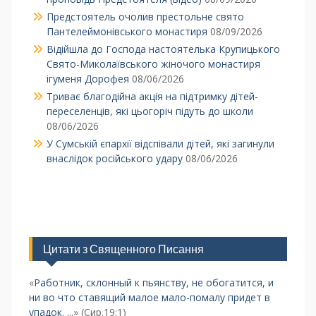
Предстоятель очолив престольне свято
Пантелеймонівського монастиря
08/09/2026
Відійшла до Господа настоятелька Крупицького
Свято-Миколаївського жіночого монастиря
ігуменя Дорофея
08/06/2026
Триває благодійна акція на підтримку дітей-
переселенців, які цьогоріч підуть до школи
08/06/2026
У Сумській єпархії відспівали дітей, які загинули
внаслідок російського удару
08/06/2026
Цитати з Священного Писання
«
Работник, склонный к пьянству, не обогатится, и
ни во что ставящий малое мало-помалу придет в
упадок.
...» (Сир.19:1)