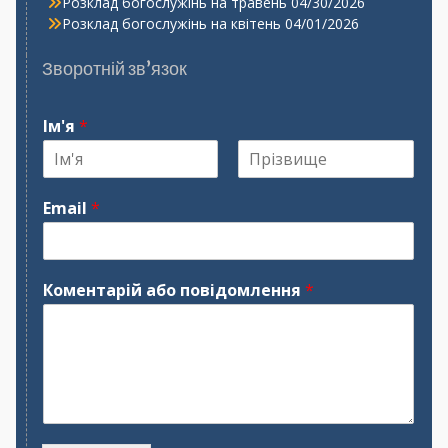
Розклад богослужінь на травень
04/30/2026
Розклад богослужінь на квітень
04/01/2026
Зворотній зв’язок
Ім'я
*
І
П
м
р
Email
*
'
і
я
з
в
и
щ
Коментарій або повідомлення
*
е