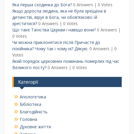
Яка перша сходинка до Бога?
0 Answers
|
0 Votes
Якщо доросла людина, яка не була хрещена в
дитинстві, вірує в Бога, чи обов’язково їй
хреститися?
0 Answers
|
0 Votes
Що таке Таїнства Церкви і навіщо вони?
0 Answers
|
0 Votes
Чи можна приклонятися після Причастя до
покійника? Чому так і чому ні? Дякую.
0 Answers
|
0
Votes
Який порядок церковних поминань померлих під час
Великого посту?
0 Answers
|
0 Votes
Категорії
Апологетика
Бібліотека
Благодійність
Головна
Духовне життя