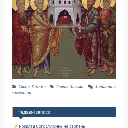
Святе Письмо
Святе Письмо
Залишити
коментар
Недавні записи
Розклад богослужіннь на серпень