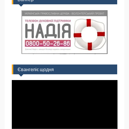
Євангеліє щодня
Відеопрогравач