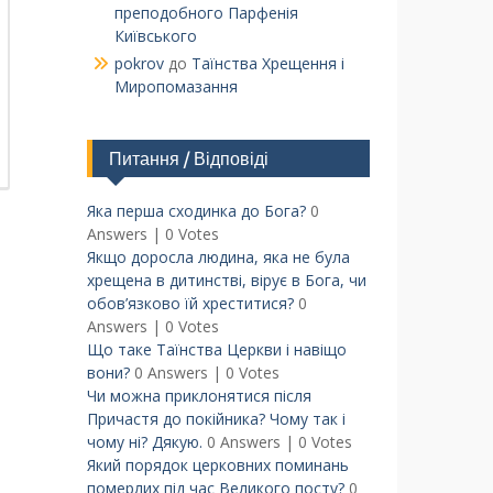
преподобного Парфенія
Київського
pokrov
до
Таїнства Хрещення і
Миропомазання
Питання / Відповіді
Яка перша сходинка до Бога?
0
Answers
|
0 Votes
Якщо доросла людина, яка не була
хрещена в дитинстві, вірує в Бога, чи
обов’язково їй хреститися?
0
Answers
|
0 Votes
Що таке Таїнства Церкви і навіщо
вони?
0 Answers
|
0 Votes
Чи можна приклонятися після
Причастя до покійника? Чому так і
чому ні? Дякую.
0 Answers
|
0 Votes
Який порядок церковних поминань
померлих під час Великого посту?
0