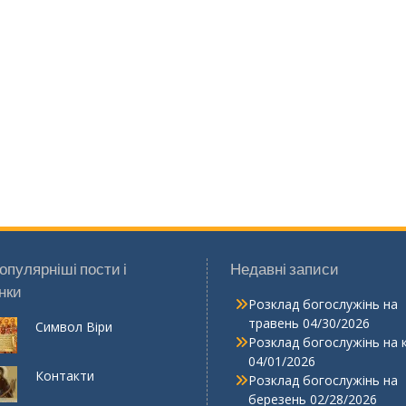
опулярніші пости і
Недавні записи
нки
Розклад богослужінь на
травень
04/30/2026
Символ Віри
Розклад богослужінь на 
04/01/2026
Контакти
Розклад богослужінь на
березень
02/28/2026