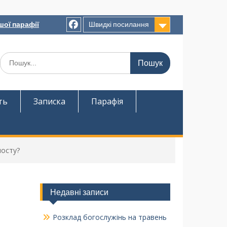
шої парафії
Швидкі посилання
ть
Записка
Парафія
посту?
Недавні записи
Розклад богослужінь на травень