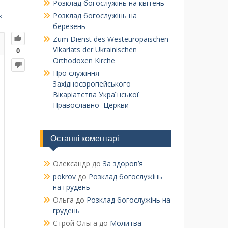
Розклад богослужінь на квітень
Розклад богослужінь на
х
березень
Zum Dienst des Westeuropäischen
Vikariats der Ukrainischen
0
Orthodoxen Kirche
Про служіння
Західноєвропейського
Вікаріатства Української
Православної Церкви
Останні коментарі
Олександр
до
За здоров’я
pokrov
до
Розклад богослужінь
на грудень
Ольга
до
Розклад богослужінь на
грудень
Строй Ольга
до
Молитва