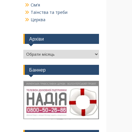
Сім’я
Таїнства та треби
Церква
Архіви
Баннер