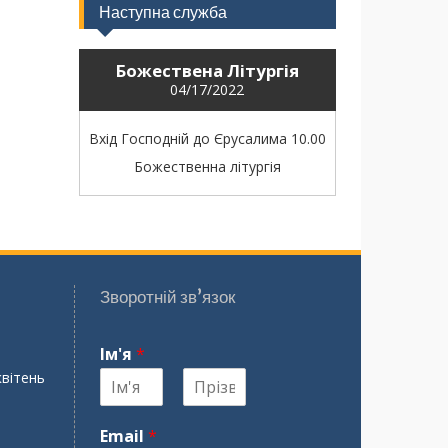
Наступна служба
Божествена Літургія
04/17/2022
Вхід Господній до Єрусалима 10.00
Божественна літургія
Зворотній зв’язок
Ім'я
*
квітень
І
П
м
р
Email
*
'
і