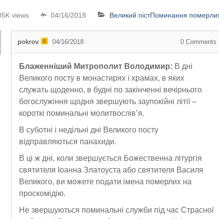
05K views
04/16/2018
Великий піст
Поминання померли
pokrov
6
04/16/2018
0
Comments
Блаженніший Митрополит Володимир:
В дні
Великого посту в монастирях і храмах, в яких
служать щоденно, в будні по закінченні вечірнього
богослужіння щодня звершують заупокійні літії –
короткі поминальні молитвослів’я.
В суботні і недільні дні Великого посту
відправляються панахиди.
В ці ж дні, коли звершується Божественна літургія
святителя Іоанна Златоуста або святителя Василя
Великого, ви можете подати імена померлих на
проскомідію.
Не звершуються поминальні служби під час Страсної