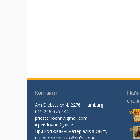
Контакти
Найп
сторі
Am Diebsteich 4, 22761 Hamburg
015 206 076 944
priester.ioann@gmail.com
ієрей Іоанн Сухоняк
При копіюванні матеріалів з сайту
гіперпосилання обов'язкове.