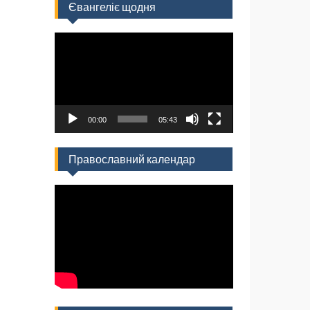
Євангеліє щодня
Відеопрогравач
00:00
05:43
Православний календар