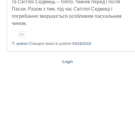
та Світлої Седмиць – тобто, тижнів перед і після
Пасхи. Разом з тим, під час Світлої Седмиці і
погребання звершується особливим пасхальним
чином.
pokrov
Changed status to publish
04/16/2018
Login