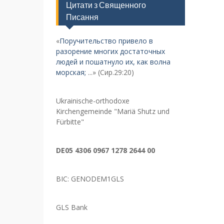
Цитати з Священного
Писання
«
Поручительство привело в
разорение многих достаточных
людей и пошатнуло их, как волна
морская;
...» (Сир.29:20)
Ukrainische-orthodoxe
Kirchengemeinde "Mariä Shutz und
Fürbitte"
DE05 4306 0967 1278 2644 00
BIC: GENODEM1GLS
GLS Bank