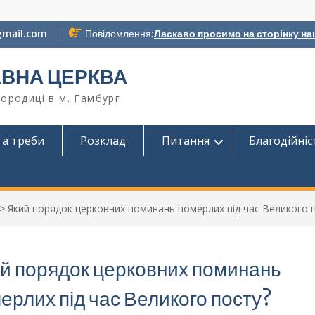
gmail.com
Повідомлення:
Ласкаво просимо на сторінку на
АВНА ЦЕРКВА
ородиці в м. Гамбург
та треби
Розклад
Питання
Благодійніс
>
Який порядок церковних поминань померлих під час Великого 
й порядок церковних поминань
ерлих під час Великого посту?