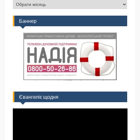
Баннер
Євангеліє щодня
Відеопрогравач