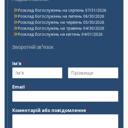
Розклад богослужіннь на серпень
07/31/2026
Розклад богослужіннь на липень
06/30/2026
Розклад богослужінь на червень
05/30/2026
Розклад богослужінь на травень
04/30/2026
Розклад богослужінь на квітень
04/01/2026
Зворотній зв’язок
Ім'я
*
І
П
м
р
Email
*
'
і
я
з
в
и
щ
Коментарій або повідомлення
*
е