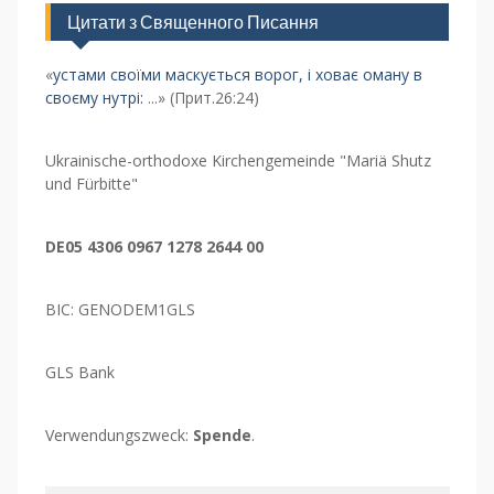
Цитати з Священного Писання
«
устами своїми маскується ворог, і ховає оману в
своєму нутрі:
...» (Прит.26:24)
Ukrainische-orthodoxe Kirchengemeinde "Mariä Shutz
und Fürbitte"
DE05 4306 0967 1278 2644 00
BIC: GENODEM1GLS
GLS Bank
Verwendungszweck:
Spende
.