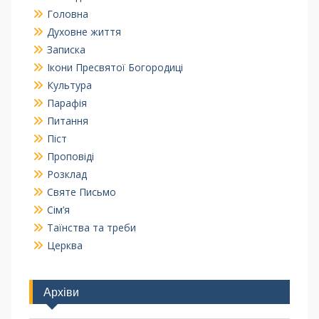
Головна
Духовне життя
Записка
Ікони Пресвятої Богородиці
Культура
Парафія
Питання
Піст
Проповіді
Розклад
Святе Письмо
Сім’я
Таїнства та треби
Церква
Архіви