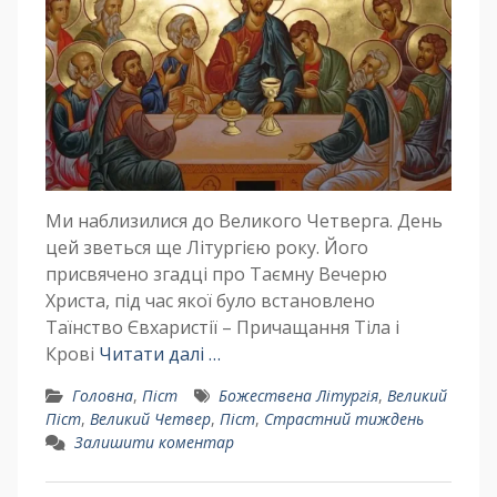
Ми наблизилися до Великого Четверга. День
цей зветься ще Літургією року. Його
присвячено згадці про Таємну Вечерю
Христа, під час якої було встановлено
Таїнство Євхаристії – Причащання Тіла і
Крові
Читати далі …
Головна
,
Піст
Божествена Літургія
,
Великий
Піст
,
Великий Четвер
,
Піст
,
Страстний тиждень
Залишити коментар