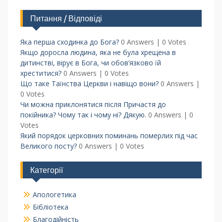
Питання / Відповіді
Яка перша сходинка до Бога?
0 Answers
|
0 Votes
Якщо доросла людина, яка не була хрещена в
дитинстві, вірує в Бога, чи обов’язково їй
хреститися?
0 Answers
|
0 Votes
Що таке Таїнства Церкви і навіщо вони?
0 Answers
|
0 Votes
Чи можна приклонятися після Причастя до
покійника? Чому так і чому ні? Дякую.
0 Answers
|
0
Votes
Який порядок церковних поминань померлих під час
Великого посту?
0 Answers
|
0 Votes
Категорії
Апологетика
Бібліотека
Благодійність