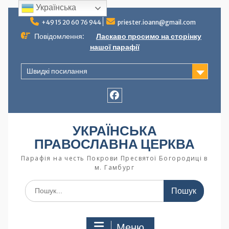
Українська
+49 15 20 60 76 944
priester.ioann@gmail.com
Повідомлення:
Ласкаво просимо на сторінку
нашої парафії
Швидкі посилання
УКРАЇНСЬКА
ПРАВОСЛАВНА ЦЕРКВА
Парафія на честь Покрови Пресвятої Богородиці в
м. Гамбург
Меню