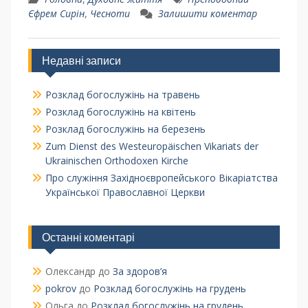
Єфрем Сирін
,
Чесноти
Залишити коментар
Недавні записи
Розклад богослужінь на травень
Розклад богослужінь на квітень
Розклад богослужінь на березень
Zum Dienst des Westeuropäischen Vikariats der
Ukrainischen Orthodoxen Kirche
Про служіння Західноєвропейського Вікаріатства
Української Православної Церкви
Останні коментарі
Олександр
до
За здоров’я
pokrov
до
Розклад богослужінь на грудень
Ольга
до
Розклад богослужінь на грудень