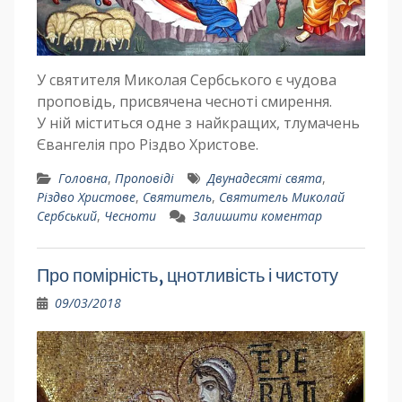
У святителя Миколая Сербського є чудова
проповідь, присвячена чесноті смирення.
У ній міститься одне з найкращих, тлумачень
Євангелія про Різдво Христове.
Головна
,
Проповіді
Двунадесяті свята
,
Різдво Христове
,
Святитель
,
Святитель Миколай
Сербський
,
Чесноти
Залишити коментар
Про помірність, цнотливість і чистоту
09/03/2018