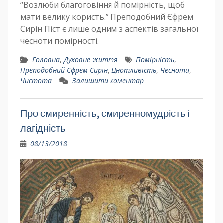
“Возлюби благоговіння й помірність, щоб
мати велику користь.” Преподобний Єфрем
Сирін Піст є лише одним з аспектів загальної
чесноти помірності.
Головна
,
Духовне життя
Помірність
,
Преподобний Єфрем Сирін
,
Цнотливість
,
Чесноти
,
Чистота
Залишити коментар
Про смиренність, смиренномудрість і
лагідність
08/13/2018