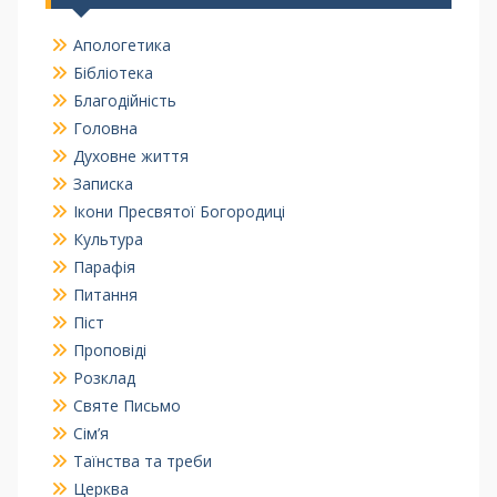
Апологетика
Бібліотека
Благодійність
Головна
Духовне життя
Записка
Ікони Пресвятої Богородиці
Культура
Парафія
Питання
Піст
Проповіді
Розклад
Святе Письмо
Сім’я
Таїнства та треби
Церква