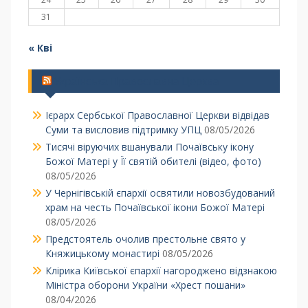
31
« Кві
Українська Православна Церква
Ієрарх Сербської Православної Церкви відвідав
Суми та висловив підтримку УПЦ
08/05/2026
Тисячі віруючих вшанували Почаївську ікону
Божої Матері у Її святій обителі (відео, фото)
08/05/2026
У Чернігівській єпархії освятили новозбудований
храм на честь Почаївської ікони Божої Матері
08/05/2026
Предстоятель очолив престольне свято у
Княжицькому монастирі
08/05/2026
Клірика Київської єпархії нагороджено відзнакою
Міністра оборони України «Хрест пошани»
08/04/2026