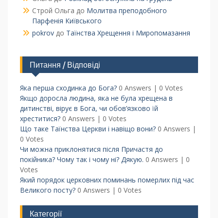
Строй Ольга
до
Молитва преподобного
Парфенія Київського
pokrov
до
Таїнства Хрещення і Миропомазання
Питання / Відповіді
Яка перша сходинка до Бога?
0 Answers
|
0 Votes
Якщо доросла людина, яка не була хрещена в
дитинстві, вірує в Бога, чи обов’язково їй
хреститися?
0 Answers
|
0 Votes
Що таке Таїнства Церкви і навіщо вони?
0 Answers
|
0 Votes
Чи можна приклонятися після Причастя до
покійника? Чому так і чому ні? Дякую.
0 Answers
|
0
Votes
Який порядок церковних поминань померлих під час
Великого посту?
0 Answers
|
0 Votes
Категорії