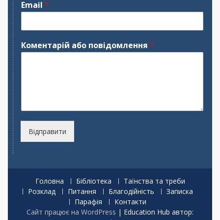
м
р
Email
*
'
і
я
з
в
и
щ
Коментарій або повідомлення
*
е
Відправити
Головна
Бібліотека
Таїнства та треби
Розклад
Питання
Благодійність
Записка
Парафія
Контакти
Сайт працює на WordPress
|
Education Hub автор: