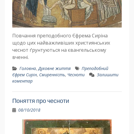
Повчання преподобного Єфрема Сиріна
щодо цих найважливіших християнських
чеснот ґрунтуються на євангельському
вченні.
Головна
,
Духовне життя
Преподобний
Єфрем Сирін
,
Смиренність
,
Чесноти
Залишити
коментар
Поняття про чесноти
08/10/2018