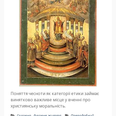
Поняття чесноти як категоріі етики займає
винятково важливе місце у вченні про
християнську моральність.
Головна
,
Духовне життя
Преподобний