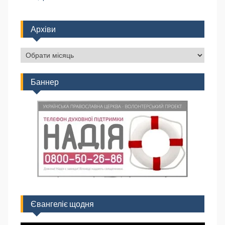
Архіви
Баннер
Євангеліє щодня