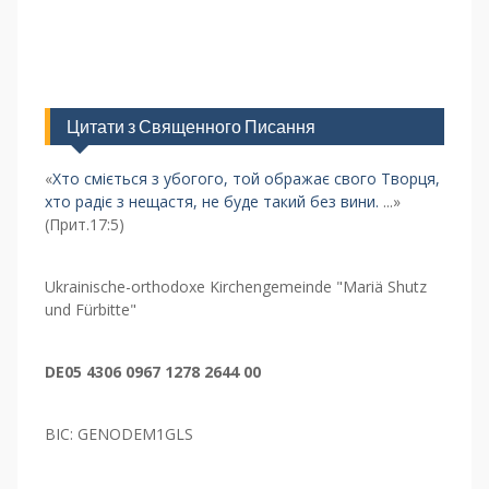
Цитати з Священного Писання
«
Хто сміється з убогого, той ображає свого Творця,
хто радіє з нещастя, не буде такий без вини.
...»
(Прит.17:5)
Ukrainische-orthodoxe Kirchengemeinde "Mariä Shutz
und Fürbitte"
DE05 4306 0967 1278 2644 00
BIC: GENODEM1GLS