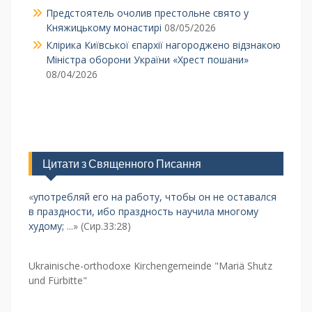
Предстоятель очолив престольне свято у
Княжицькому монастирі
08/05/2026
Клірика Київської єпархії нагороджено відзнакою
Міністра оборони України «Хрест пошани»
08/04/2026
Цитати з Священного Писання
«
употребляй его на работу, чтобы он не оставался
в праздности, ибо праздность научила многому
худому;
...» (Сир.33:28)
Ukrainische-orthodoxe Kirchengemeinde "Mariä Shutz
und Fürbitte"