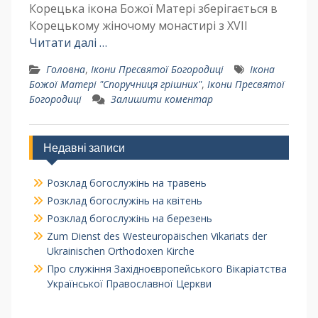
Корецька ікона Божої Матері зберігається в
Корецькому жіночому монастирі з XVII
Читати далі …
Головна
,
Ікони Пресвятої Богородиці
Ікона
Божої Матері "Споручниця грішних"
,
Ікони Пресвятої
Богородиці
Залишити коментар
Недавні записи
Розклад богослужінь на травень
Розклад богослужінь на квітень
Розклад богослужінь на березень
Zum Dienst des Westeuropäischen Vikariats der
Ukrainischen Orthodoxen Kirche
Про служіння Західноєвропейського Вікаріатства
Української Православної Церкви