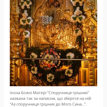
Ікона Божої Матері “Споручниця грішних”
названа так за написом, що зберігся на ній:
“Аз споручниця грішних до Мого Сина…”.