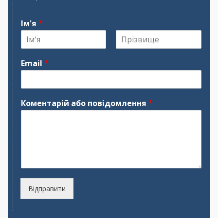
Ім'я
*
І
П
м
р
Email
*
'
і
я
з
в
и
щ
Коментарій або повідомлення
*
е
Відправити