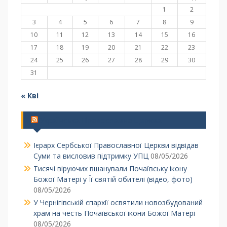
1
2
3
4
5
6
7
8
9
10
11
12
13
14
15
16
17
18
19
20
21
22
23
24
25
26
27
28
29
30
31
« Кві
Українська Православна Церква
Ієрарх Сербської Православної Церкви відвідав
Суми та висловив підтримку УПЦ
08/05/2026
Тисячі віруючих вшанували Почаївську ікону
Божої Матері у Її святій обителі (відео, фото)
08/05/2026
У Чернігівській єпархії освятили новозбудований
храм на честь Почаївської ікони Божої Матері
08/05/2026