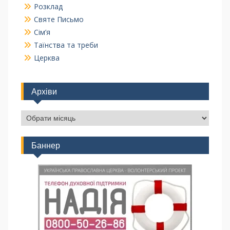
Розклад
Святе Письмо
Сім’я
Таїнства та треби
Церква
Архіви
Баннер