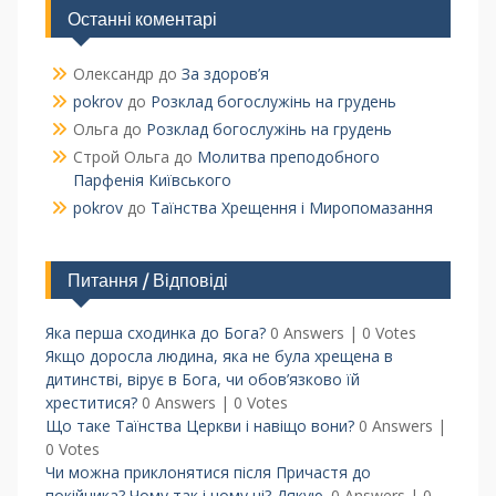
Останні коментарі
Олександр
до
За здоров’я
pokrov
до
Розклад богослужінь на грудень
Ольга
до
Розклад богослужінь на грудень
Строй Ольга
до
Молитва преподобного
Парфенія Київського
pokrov
до
Таїнства Хрещення і Миропомазання
Питання / Відповіді
Яка перша сходинка до Бога?
0 Answers
|
0 Votes
Якщо доросла людина, яка не була хрещена в
дитинстві, вірує в Бога, чи обов’язково їй
хреститися?
0 Answers
|
0 Votes
Що таке Таїнства Церкви і навіщо вони?
0 Answers
|
0 Votes
Чи можна приклонятися після Причастя до
покійника? Чому так і чому ні? Дякую.
0 Answers
|
0