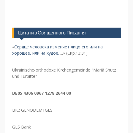
Цитати з Священного Писання
«
Сердце человека изменяет лицо его или на
хорошее, или на худое.
...» (Сир.13:31)
Ukrainische-orthodoxe Kirchengemeinde "Mariä Shutz
und Fürbitte"
DE05 4306 0967 1278 2644 00
BIC: GENODEM1GLS
GLS Bank