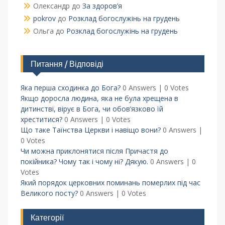
Олександр
до
За здоров’я
pokrov
до
Розклад богослужінь на грудень
Ольга
до
Розклад богослужінь на грудень
Питання / Відповіді
Яка перша сходинка до Бога?
0 Answers
|
0 Votes
Якщо доросла людина, яка не була хрещена в
дитинстві, вірує в Бога, чи обов’язково їй
хреститися?
0 Answers
|
0 Votes
Що таке Таїнства Церкви і навіщо вони?
0 Answers
|
0 Votes
Чи можна приклонятися після Причастя до
покійника? Чому так і чому ні? Дякую.
0 Answers
|
0
Votes
Який порядок церковних поминань померлих під час
Великого посту?
0 Answers
|
0 Votes
Категорії