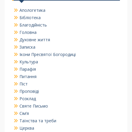
Апологетика
Бібліотека
Благодійність
Головна
Духовне життя
Записка
Ікони Пресвятої Богородиці
Культура
Парафія
Питання
Піст
Проповіді
Розклад
Святе Письмо
Сім’я
Таїнства та треби
Церква