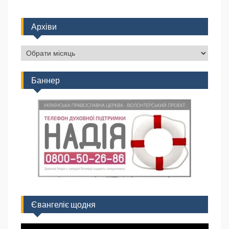
Архіви
Баннер
Євангеліє щодня
Відеопрогравач