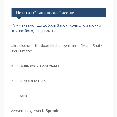
Цитати з Священного Писання
«
А ми знаємо, що добрий Закон, коли хто законно
вживає його,
...» (1Тим.1:8)
Ukrainische-orthodoxe Kirchengemeinde "Mariä Shutz
und Fürbitte"
DE05 4306 0967 1278 2644 00
BIC: GENODEM1GLS
GLS Bank
Verwendungszweck:
Spende
.