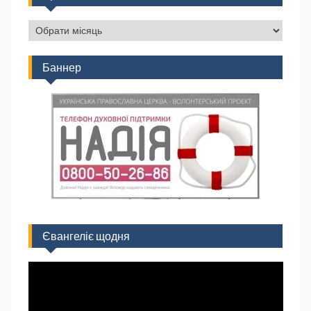
Баннер
Євангеліє щодня
Відеопрогравач