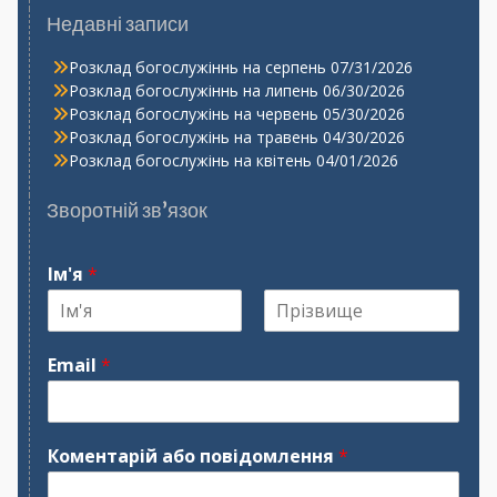
Недавні записи
Розклад богослужіннь на серпень
07/31/2026
Розклад богослужіннь на липень
06/30/2026
Розклад богослужінь на червень
05/30/2026
Розклад богослужінь на травень
04/30/2026
Розклад богослужінь на квітень
04/01/2026
Зворотній зв’язок
Ім'я
*
І
П
м
р
Email
*
'
і
я
з
в
и
щ
Коментарій або повідомлення
*
е