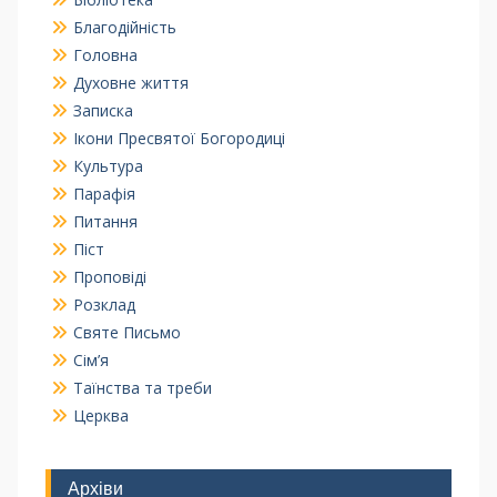
Благодійність
Головна
Духовне життя
Записка
Ікони Пресвятої Богородиці
Культура
Парафія
Питання
Піст
Проповіді
Розклад
Святе Письмо
Сім’я
Таїнства та треби
Церква
Архіви