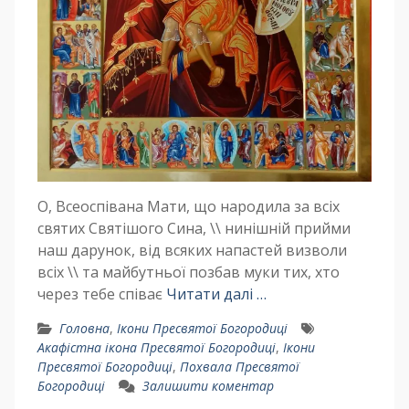
О, Всеоспівана Мати, що народила за всіх
святих Святішого Сина, \\ нинішній прийми
наш дарунок, від всяких напастей визволи
всіх \\ та майбутньої позбав муки тих, хто
через тебе співає
Читати далі …
Головна
,
Ікони Пресвятої Богородиці
Акафістна ікона Пресвятої Богородиці
,
Ікони
Пресвятої Богородиці
,
Похвала Пресвятої
Богородиці
Залишити коментар