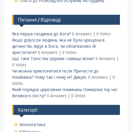
Ольга
до
Розклад богослужінь на грудень
Питання / Відповіді
Яка перша сходинка до Бога?
0 Answers
|
0 Votes
Якщо доросла людина, яка не була хрещена в
дитинстві, вірує в Бога, чи обов’язково їй
хреститися?
0 Answers
|
0 Votes
Що таке Таїнства Церкви і навіщо вони?
0 Answers
|
0 Votes
Чи можна приклонятися після Причастя до
покійника? Чому так і чому ні? Дякую.
0 Answers
|
0
Votes
Який порядок церковних поминань померлих під час
Великого посту?
0 Answers
|
0 Votes
Категорії
Апологетика
Бібліотека