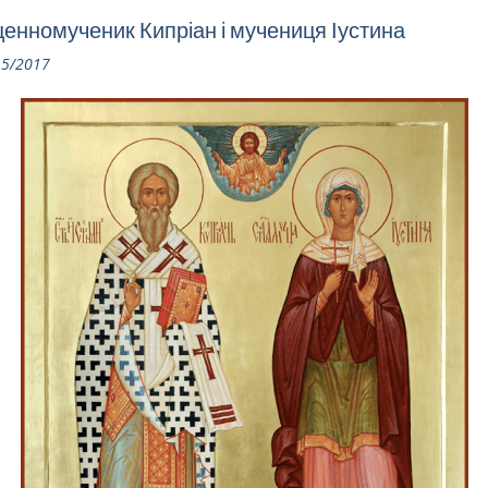
енномученик Кипріан і мучениця Іустина
15/2017