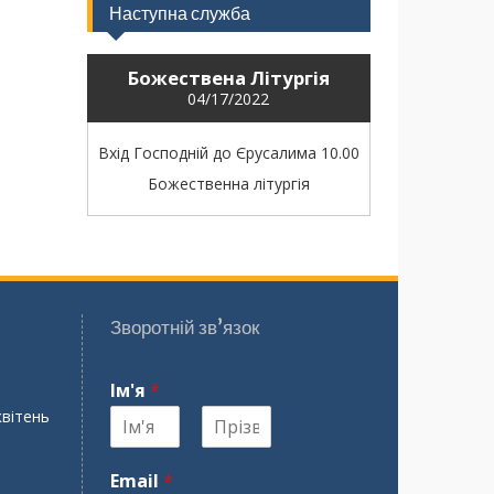
Наступна служба
Божествена Літургія
04/17/2022
Вхід Господній до Єрусалима 10.00
Божественна літургія
Зворотній зв’язок
Ім'я
*
квітень
І
П
м
р
Email
*
'
і