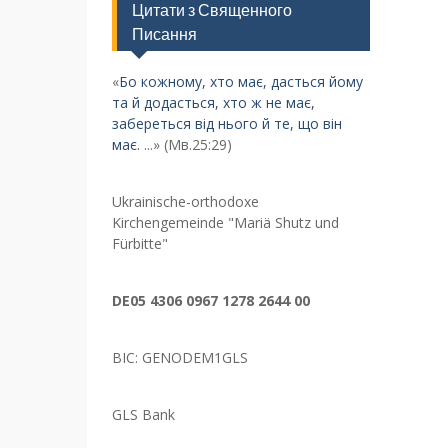
Цитати з Священного
Писання
«
Бо кожному, хто має, дасться йому
та й додасться, хто ж не має,
забереться від нього й те, що він
має.
...» (Мв.25:29)
Ukrainische-orthodoxe
Kirchengemeinde "Mariä Shutz und
Fürbitte"
DE05 4306 0967 1278 2644 00
BIC: GENODEM1GLS
GLS Bank