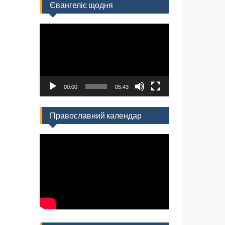
Євангеліє щодня
Відеопрогравач
00:00
05:43
Православний календар