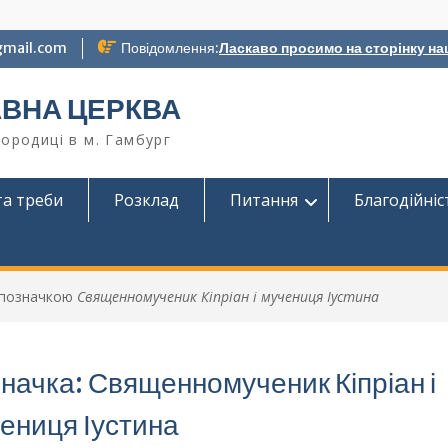
gmail.com
Повідомлення:
Ласкаво просимо на сторінку на
АВНА ЦЕРКВА
ородиці в м. Гамбург
та треби
Розклад
Питання
Благодійніс
 позначкою
Священномученик Кіпріан і мучениця Іустина
начка:
Священномученик Кіпріан і
ениця Іустина