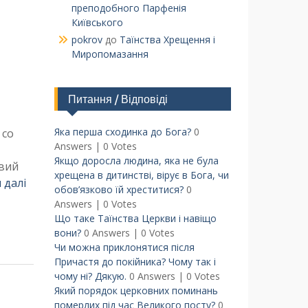
преподобного Парфенія
Київського
pokrov
до
Таїнства Хрещення і
Миропомазання
Питання / Відповіді
Яка перша сходинка до Бога?
0
 со
Answers
|
0 Votes
Якщо доросла людина, яка не була
ивий
хрещена в дитинстві, вірує в Бога, чи
 далі
обов’язково їй хреститися?
0
Answers
|
0 Votes
Що таке Таїнства Церкви і навіщо
вони?
0 Answers
|
0 Votes
Чи можна приклонятися після
Причастя до покійника? Чому так і
чому ні? Дякую.
0 Answers
|
0 Votes
Який порядок церковних поминань
померлих під час Великого посту?
0