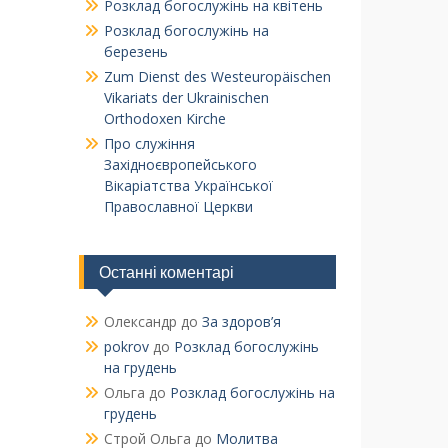
Розклад богослужінь на квітень
Розклад богослужінь на
березень
Zum Dienst des Westeuropäischen
Vikariats der Ukrainischen
Orthodoxen Kirche
Про служіння
Західноєвропейського
Вікаріатства Української
Православної Церкви
Останні коментарі
Олександр
до
За здоров’я
pokrov
до
Розклад богослужінь
на грудень
Ольга
до
Розклад богослужінь на
грудень
Строй Ольга
до
Молитва