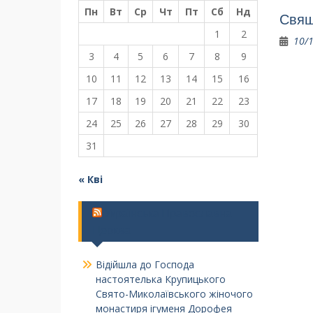
Пн
Вт
Ср
Чт
Пт
Сб
Нд
Свящ
1
2
10/
3
4
5
6
7
8
9
10
11
12
13
14
15
16
17
18
19
20
21
22
23
24
25
26
27
28
29
30
31
« Кві
Українська Православна
Церква
Відійшла до Господа
настоятелька Крупицького
Свято-Миколаївського жіночого
монастиря ігуменя Дорофея