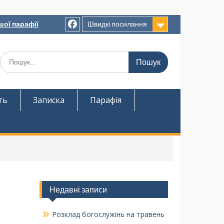
шої парафії
Швидкі посилання
ть
Записка
Парафія
Недавні записи
Розклад богослужінь на травень