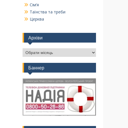
Сім’я
Таїнства та треби
Церква
Архіви
Баннер