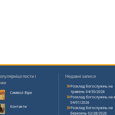
опулярніші пости і
Недавні записи
нки
Розклад богослужінь на
травень
04/30/2026
Символ Віри
Розклад богослужінь на 
04/01/2026
Контакти
Розклад богослужінь на
березень
02/28/2026