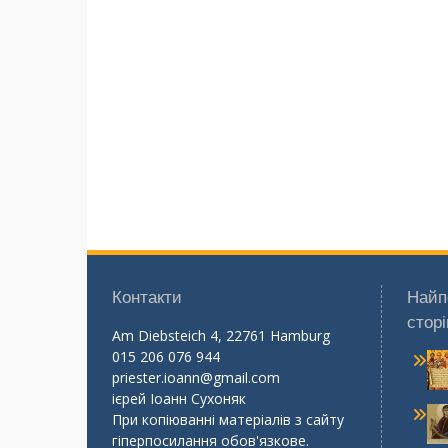
Контакти
Найп
сторі
Am Diebsteich 4, 22761 Hamburg
015 206 076 944
priester.ioann@gmail.com
ієрей Іоанн Сухоняк
При копіюванні матеріалів з сайту
гіперпосилання обов'язкове.