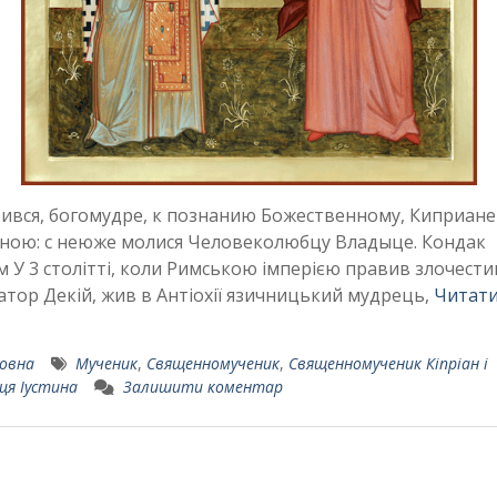
ився, богомудре, к познанию Божественному, Киприане
ною: с неюже молися Человеколюбцу Владыце. Кондак
м У 3 столітті, коли Римською імперією правив злочест
атор Декій, жив в Антіохії язичницький мудрець,
Читати
овна
Мученик
,
Священномученик
,
Священномученик Кіпріан і
ця Іустина
Залишити коментар