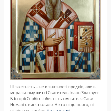
Шляхетність – не в знатності предків, але в
моральному житті Святитель Іоанн Златоуст
В історії Сербії особистість святителя Сави
Немані є винятковою. Ніхто ні до нього, ні
пізніше не зробив
Читати далі …