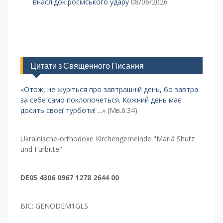
внаслідок російського удару
08/06/2026
Цитати з Священного Писання
«
Отож, не журіться про завтрашній день, бо завтра
за себе само поклопочеться. Кожний день має
досить своєї турботи!
...» (Мв.6:34)
Ukrainische-orthodoxe Kirchengemeinde "Mariä Shutz
und Fürbitte"
DE05 4306 0967 1278 2644 00
BIC: GENODEM1GLS