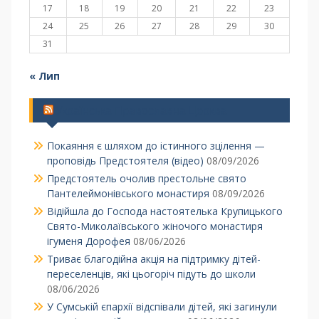
17
18
19
20
21
22
23
24
25
26
27
28
29
30
31
« Лип
Українська Православна Церква
Покаяння є шляхом до істинного зцілення —
проповідь Предстоятеля (відео)
08/09/2026
Предстоятель очолив престольне свято
Пантелеймонівського монастиря
08/09/2026
Відійшла до Господа настоятелька Крупицького
Свято-Миколаївського жіночого монастиря
ігуменя Дорофея
08/06/2026
Триває благодійна акція на підтримку дітей-
переселенців, які цьогоріч підуть до школи
08/06/2026
У Сумській єпархії відспівали дітей, які загинули