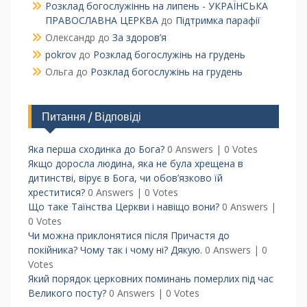
Розклад богослужіннь на липень - УКРАЇНСЬКА
ПРАВОСЛАВНА ЦЕРКВА
до
Підтримка парафії
Олександр
до
За здоров’я
pokrov
до
Розклад богослужінь на грудень
Ольга
до
Розклад богослужінь на грудень
Питання / Відповіді
Яка перша сходинка до Бога?
0 Answers
|
0 Votes
Якщо доросла людина, яка не була хрещена в
дитинстві, вірує в Бога, чи обов’язково їй
хреститися?
0 Answers
|
0 Votes
Що таке Таїнства Церкви і навіщо вони?
0 Answers
|
0 Votes
Чи можна приклонятися після Причастя до
покійника? Чому так і чому ні? Дякую.
0 Answers
|
0
Votes
Який порядок церковних поминань померлих під час
Великого посту?
0 Answers
|
0 Votes