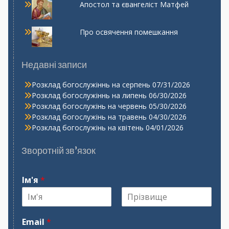
Апостол та євангеліст Матфей
Про освячення помешкання
Недавні записи
Розклад богослужіннь на серпень
07/31/2026
Розклад богослужіннь на липень
06/30/2026
Розклад богослужінь на червень
05/30/2026
Розклад богослужінь на травень
04/30/2026
Розклад богослужінь на квітень
04/01/2026
Зворотній зв’язок
Ім'я
*
І
П
м
р
Email
*
'
і