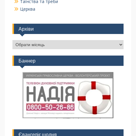
Таїнства та треби
Церква
Архіви
Баннер
Євангеліє щодня