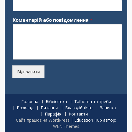
я
з
в
и
щ
Коментарій або повідомлення
*
е
Відправити
Головна
Бібліотека
Таїнства та треби
Розклад
Питання
Благодійність
Записка
Парафія
Контакти
Сайт працює на WordPress
|
Education Hub автор:
WEN Themes