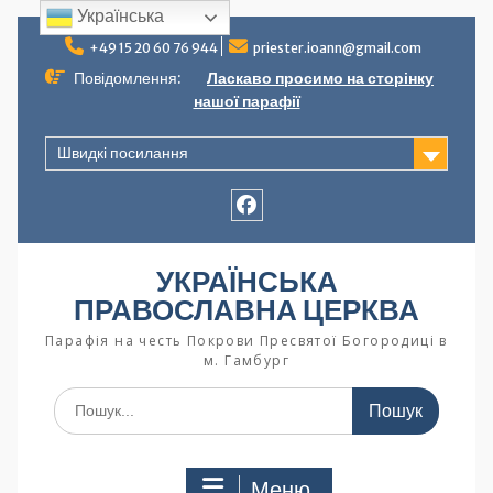
Українська
+49 15 20 60 76 944
priester.ioann@gmail.com
Повідомлення:
Ласкаво просимо на сторінку
нашої парафії
Швидкі посилання
УКРАЇНСЬКА
ПРАВОСЛАВНА ЦЕРКВА
Парафія на честь Покрови Пресвятої Богородиці в
м. Гамбург
Меню