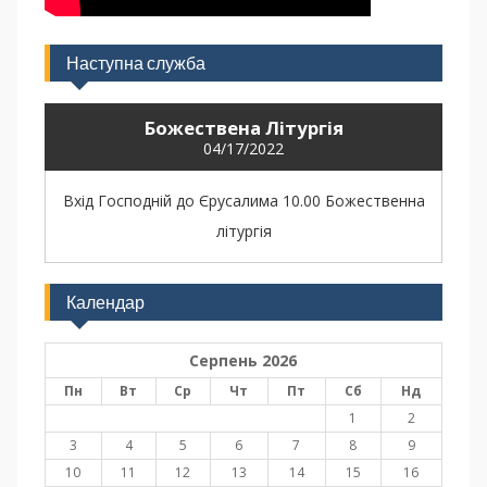
Наступна служба
Божествена Літургія
04/17/2022
Вхід Господній до Єрусалима 10.00 Божественна
літургія
Календар
Серпень 2026
Пн
Вт
Ср
Чт
Пт
Сб
Нд
1
2
3
4
5
6
7
8
9
10
11
12
13
14
15
16