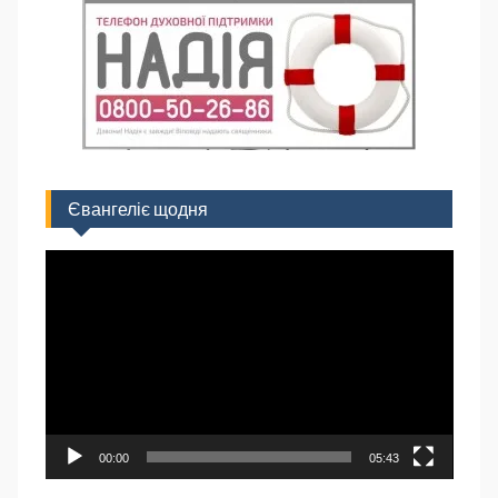
Євангеліє щодня
Відеопрогравач
00:00
05:43