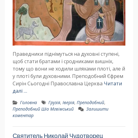
Праведники піднімуться на духовні ступені,
щоб стати братами і сродниками вишніх,
тому що вони не ходили шляхами плоті, але й
у плоті були духовними. Преподобний Єфрем
Сирін Сьогодні Православна Церква
Читати
далі …
Головна
Грузія
,
Іверія
,
Преподобний
,
Преподобний Шіо Мгвімський
Залишити
коментар
Святитель Николай Чудотворец