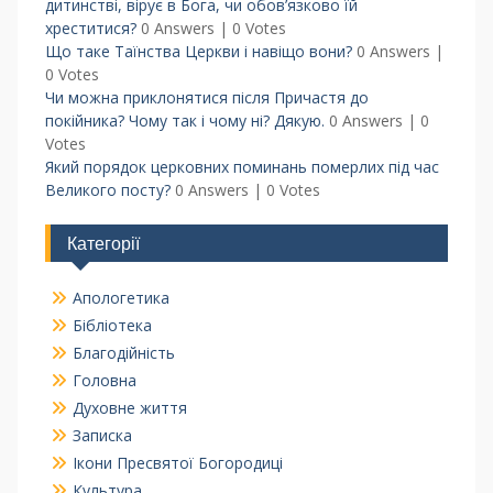
дитинстві, вірує в Бога, чи обов’язково їй
хреститися?
0 Answers
|
0 Votes
Що таке Таїнства Церкви і навіщо вони?
0 Answers
|
0 Votes
Чи можна приклонятися після Причастя до
покійника? Чому так і чому ні? Дякую.
0 Answers
|
0
Votes
Який порядок церковних поминань померлих під час
Великого посту?
0 Answers
|
0 Votes
Категорії
Апологетика
Бібліотека
Благодійність
Головна
Духовне життя
Записка
Ікони Пресвятої Богородиці
Культура