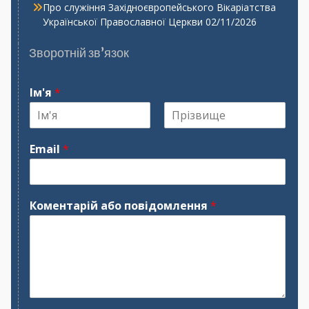
Про служіння Західноєвропейського Вікаріатства
Української Православної Церкви
02/11/2026
Зворотній зв’язок
Ім'я
*
І
П
м
р
Email
*
'
і
я
з
в
и
щ
Коментарій або повідомлення
*
е