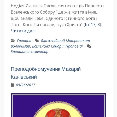
Неділя 7-а після Пасхи, святих отців Першого
Вселенського Собору “Це ж є життя вічне,
щоб знали Тебе, Єдиного Істинного Бога і
Того, Кого Ти послав, Ісуса Христа” (
Ін. 17, 3
).
Читати далі …
Головна
Блаженійший Митрополит
Володимир
,
Вселенські Собори
,
Проповіді
Залишити коментар
Преподобномученик Макарій
Канівський
05/26/2017