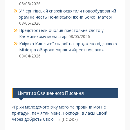
08/05/2026
У Чернігівській єпархії освятили новозбудований
храм на честь Почаївської ікони Божої Матері
08/05/2026
Предстоятель очолив престольне свято у
Княжицькому монастирі
08/05/2026
Клірика Київської єпархії нагороджено відзнакою
Міністра оборони України «Хрест пошани»
08/04/2026
Цитати з Священного Писання
«
Гріхи молодечого віку мого та провини мої не
пригадуй, пам'ятай мене, Господи, в ласці Своїй
через добрість Свою!
...» (Пс.24:7)