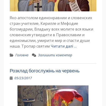
Яко апостолом единонравнии и словенских
стран учителие, Кирилле и Мефодие
богомудрии, Владыку всех молите вся языки
словенския утвердити в Православии и
единомыслии, умирити мир и спасти души
наша. Тропар святим
Читати далі …
Головна
Залишити коментар
Розклад богослужінь на червень
05/23/2017