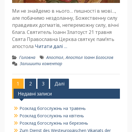
Ми не знайдемо в нього… пишності в мові…,
але побачимо нездоланну, Божественну силу
правдивих догматів, непереможну силу, вічні
блага. Святитель Іоанн Златоуст 21 травня
Свята Православна Церква святкує пам’ять
апостола
Читати далі …
Головна
Апостол
,
Апостол Іоанн Богослов
Залишити коментар
1
2
3
Далі
Недавні записи
Розклад богослужінь на травень
Розклад богослужінь на квітень
Розклад богослужінь на березень
Zum Dienst des Westeuropäischen Vikariats der