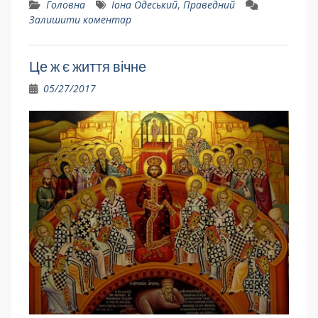
Головна
Іона Одеський
,
Праведний
Залишити коментар
Це ж є життя вічне
05/27/2017