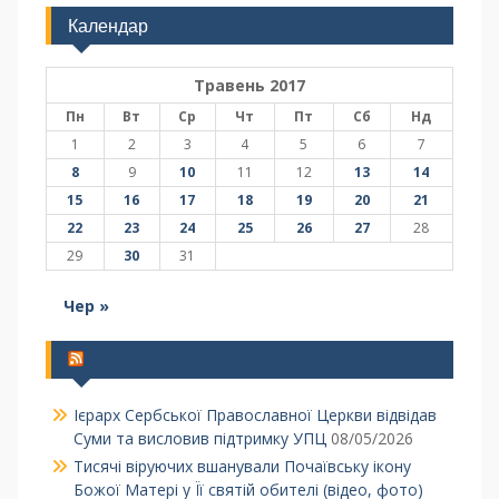
Календар
Травень 2017
Пн
Вт
Ср
Чт
Пт
Сб
Нд
1
2
3
4
5
6
7
8
9
10
11
12
13
14
15
16
17
18
19
20
21
22
23
24
25
26
27
28
29
30
31
Чер »
Українська Православна Церква
Ієрарх Сербської Православної Церкви відвідав
Суми та висловив підтримку УПЦ
08/05/2026
Тисячі віруючих вшанували Почаївську ікону
Божої Матері у Її святій обителі (відео, фото)