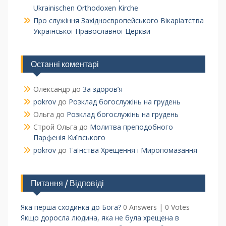
Ukrainischen Orthodoxen Kirche
Про служіння Західноєвропейського Вікаріатства
Української Православної Церкви
Останні коментарі
Олександр
до
За здоров’я
pokrov
до
Розклад богослужінь на грудень
Ольга
до
Розклад богослужінь на грудень
Строй Ольга
до
Молитва преподобного
Парфенія Київського
pokrov
до
Таїнства Хрещення і Миропомазання
Питання / Відповіді
Яка перша сходинка до Бога?
0 Answers
|
0 Votes
Якщо доросла людина, яка не була хрещена в