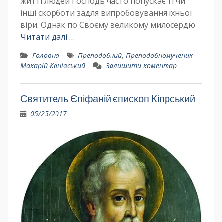
житті людей Господь часто попускає ті чи
інші скорботи задля випробовування їхньої
віри. Однак по Своєму великому милосердю
Читати далі …
Головна
Преподобний
,
Преподобномученик
Макарій Канівський
Залишити коментар
Святитель Єпіфаній єпископ Кіпрський
05/25/2017