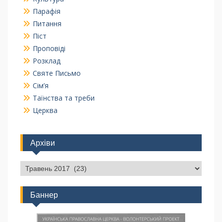
Парафія
Питання
Піст
Проповіді
Розклад
Святе Письмо
Сім’я
Таїнства та треби
Церква
Архіви
Баннер