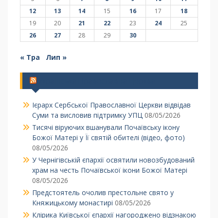
12
13
14
15
16
17
18
19
20
21
22
23
24
25
26
27
28
29
30
« Тра
Лип »
Українська Православна Церква
Ієрарх Сербської Православної Церкви відвідав
Суми та висловив підтримку УПЦ
08/05/2026
Тисячі віруючих вшанували Почаївську ікону
Божої Матері у Її святій обителі (відео, фото)
08/05/2026
У Чернігівській єпархії освятили новозбудований
храм на честь Почаївської ікони Божої Матері
08/05/2026
Предстоятель очолив престольне свято у
Княжицькому монастирі
08/05/2026
Клірика Київської єпархії нагороджено відзнакою