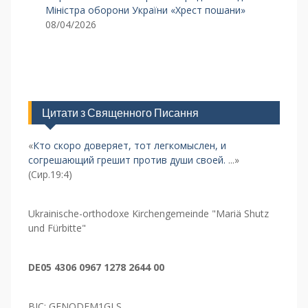
Міністра оборони України «Хрест пошани»
08/04/2026
Цитати з Священного Писання
«
Кто скоро доверяет, тот легкомыслен, и
согрешающий грешит против души своей.
...»
(Сир.19:4)
Ukrainische-orthodoxe Kirchengemeinde "Mariä Shutz
und Fürbitte"
DE05 4306 0967 1278 2644 00
BIC: GENODEM1GLS