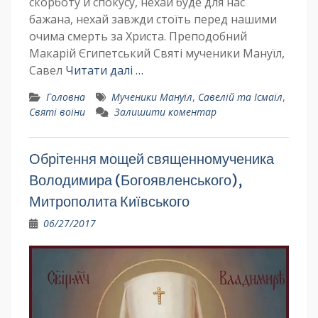
скорботу й спокусу, нехай буде для нас
бажана, нехай завжди стоїть перед нашими
очима смерть за Христа. Преподобний
Макарій Єгипетський Святі мученики Мануїл,
Савел
Читати далі …
Головна
Мученики Мануїл
,
Савелій та Ісмаїл
,
Святі воїни
Залишити коментар
Обрітення мощей священномученика
Володимира (Богоявленського),
Митрополита Київського
06/27/2017