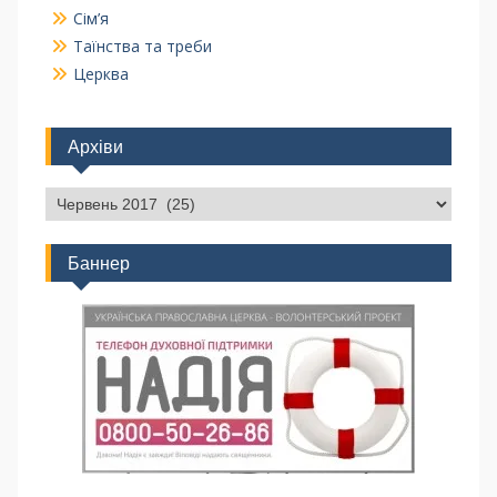
Сім’я
Таїнства та треби
Церква
Архіви
Баннер