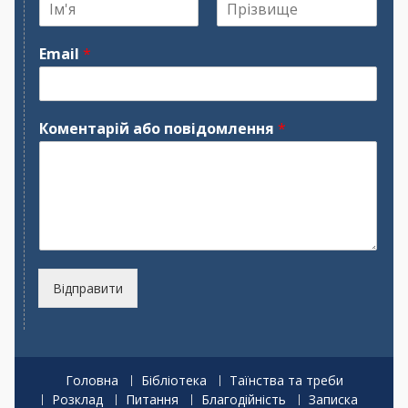
І
П
м
р
Email
*
'
і
я
з
в
и
щ
Коментарій або повідомлення
*
е
Відправити
Головна
Бібліотека
Таїнства та треби
Розклад
Питання
Благодійність
Записка