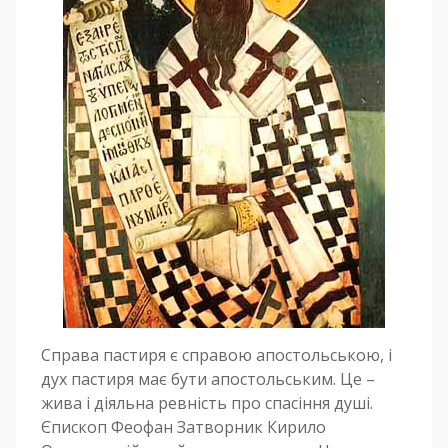
Справа пастиря є справою апостольською, і
дух пастиря має бути апостольським. Це –
жива і діяльна ревність про спасіння душі.
Єпископ Феофан Затворник Кирило