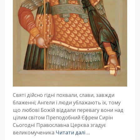
Святі дійсно гідні похвали, слави, завжди
блаженні; Ангели і люди ублажають їх, тому
що любові Божій віддали перевагу вони над
цілим світом Преподобний Єфрем Сирін
Сьогодні Православна Церква згадує
великомученика
Читати далі …