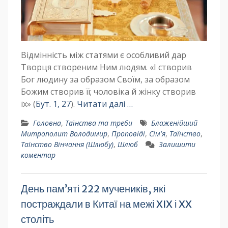
Відмінність між статями є особливий дар
Творця створеним Ним людям. «І створив
Бог людину за образом Своїм, за образом
Божим створив її; чоловіка й жінку створив
їх» (
Бут. 1, 27
).
Читати далі …
Головна
,
Таїнства та треби
Блаженійший
Митрополит Володимир
,
Проповіді
,
Сім'я
,
Таїнство
,
Таїнство Вінчання (Шлюбу)
,
Шлюб
Залишити
коментар
День пам’яті 222 мучеників, які
постраждали в Китаї на межі XIX і XX
століть