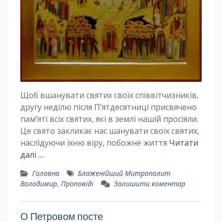
Щоб вшанувати святих своїх співвітчизників,
другу неділю після П’ятдесятниці присвячено
пам’яті всіх святих, які в землі нашій просіяли.
Це свято закликає нас шанувати своїх святих,
наслідуючи їхню віру, побожне життя
Читати
далі …
Головна
Блаженійший Митрополит
Володимир
,
Проповіді
Залишити коментар
О Петровом посте