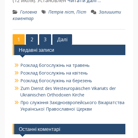
(12 июля). Установлен
Читати далі …
Головна
Петрів піст
,
Піст
Залишити
коментар
1
2
3
Далі
Недавні записи
Розклад богослужінь на травень
Розклад богослужінь на квітень
Розклад богослужінь на березень
Zum Dienst des Westeuropäischen Vikariats der
Ukrainischen Orthodoxen Kirche
Про служіння Західноєвропейського Вікаріатства
Української Православної Церкви
Останні коментарі