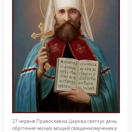
27 червня Православна Церква святкує день
обрітення чесних мощей священномученика