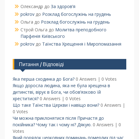
Олександр
до
За здоров’я
pokrov
до
Розклад богослужінь на грудень
Ольга
до
Розклад богослужінь на грудень
Строй Ольга
до
Молитва преподобного
Парфенія Київського
pokrov
до
Таїнства Хрещення і Миропомазання
Питання / Відповіді
Яка перша сходинка до Бога?
0 Answers
|
0 Votes
Якщо доросла людина, яка не була хрещена в
дитинстві, вірує в Бога, чи обов’язково їй
хреститися?
0 Answers
|
0 Votes
Що таке Таїнства Церкви і навіщо вони?
0 Answers
|
0 Votes
Чи можна приклонятися після Причастя до
покійника? Чому так і чому ні? Дякую.
0 Answers
|
0
Votes
Який порядок церковних поминань померлих під час