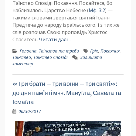
Таїнство Сповіді Покаяння. Покайтеся, бо
набли­зилось Царство Небесне (
Мф. 3:2
) —
такими словами звертався святий Іоанн
Предтеча до народу ізраїльсько­го, і з тих же
слів розпочав Свою про­повідь Христос
Спаситель
Читати далі …
Головна
,
Таїнства та треби
Гріх
,
Покаяння
,
Таїнство
,
Таїнство Сповіді
Залишити
коментар
«Три брати – три воїни – три святі»:
до дня пам’яті мчч. Мануїла, Савела та
Ісмаїла
06/30/2017