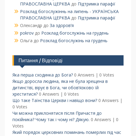
ПРАВОСЛАВНА ЦЕРКВА
до
Підтримка парафії
Розклад богослужіннь на липень - УКРАЇНСЬКА
ПРАВОСЛАВНА ЦЕРКВА
до
Підтримка парафії
Олександр
до
За здоров’я
pokrov
до
Розклад богослужінь на грудень
Ольга
до
Розклад богослужінь на грудень
Питання / Відповіді
Яка перша сходинка до Бога?
0 Answers
|
0 Votes
Якщо доросла людина, яка не була хрещена в
дитинстві, вірує в Бога, чи обов’язково їй
хреститися?
0 Answers
|
0 Votes
Що таке Таїнства Церкви і навіщо вони?
0 Answers
|
0 Votes
Чи можна приклонятися після Причастя до
покійника? Чому так і чому ні? Дякую.
0 Answers
|
0
Votes
Який порядок церковних поминань померлих під час