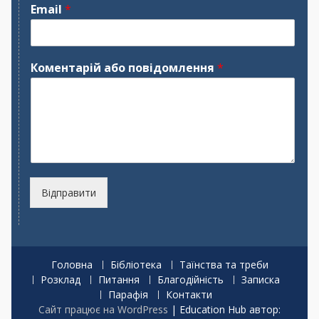
м
р
Email
*
'
і
я
з
в
и
щ
Коментарій або повідомлення
*
е
Відправити
Головна
Бібліотека
Таїнства та треби
Розклад
Питання
Благодійність
Записка
Парафія
Контакти
Сайт працює на WordPress
|
Education Hub автор: