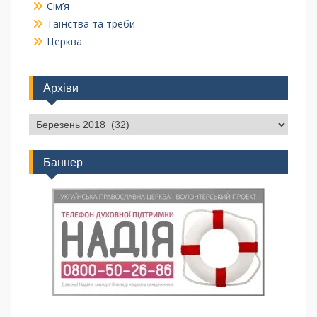
Сім’я
Таїнства та треби
Церква
Архіви
Баннер