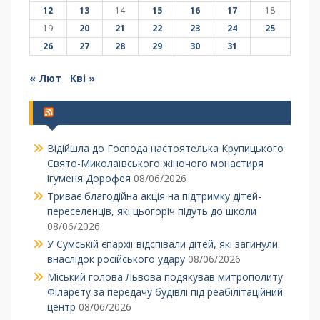
12
13
14
15
16
17
18
19
20
21
22
23
24
25
26
27
28
29
30
31
« Лют
Кві »
Українська Православна Церква
Відійшла до Господа настоятелька Крупицького
Свято-Миколаївського жіночого монастиря
ігуменя Дорофея
08/06/2026
Триває благодійна акція на підтримку дітей-
переселенців, які цьогоріч підуть до школи
08/06/2026
У Сумській єпархії відспівали дітей, які загинули
внаслідок російського удару
08/06/2026
Міський голова Львова подякував митрополиту
Філарету за передачу будівлі під реабілітаційний
центр
08/06/2026