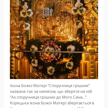
Ікона Божої Матері “Споручниця грішних”
названа так за написом, що зберігся на ній:
“Аз споручниця грішних до Мого Сина…”.
Корецька ікона Божої Матері зберігається в