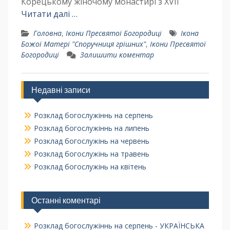
Корецькому жіночому монастирі з XVII
Читати далі …
Головна
,
Ікони Пресвятої Богородиці
Ікона
Божої Матері "Споручниця грішних"
,
Ікони Пресвятої
Богородиці
Залишити коментар
Недавні записи
Розклад богослужіннь на серпень
Розклад богослужіннь на липень
Розклад богослужінь на червень
Розклад богослужінь на травень
Розклад богослужінь на квітень
Останні коментарі
Розклад богослужіннь на серпень - УКРАЇНСЬКА