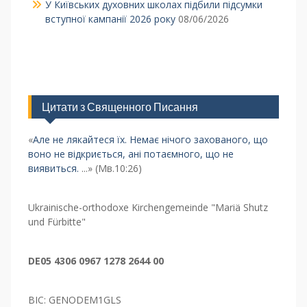
У Київських духовних школах підбили підсумки
вступної кампанії 2026 року
08/06/2026
Цитати з Священного Писання
«
Але не лякайтеся їх. Немає нічого захованого, що
воно не відкриється, ані потаємного, що не
виявиться.
...» (Мв.10:26)
Ukrainische-orthodoxe Kirchengemeinde "Mariä Shutz
und Fürbitte"
DE05 4306 0967 1278 2644 00
BIC: GENODEM1GLS