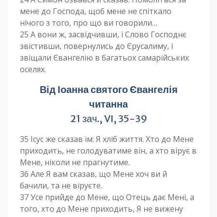
мене до Господа, щоб мене не спіткало
нічого з того, про що ви говорили…
25 А вони ж, засвідчивши, і Слово Господнє
звістивши, повернулись до Єрусалиму, і
звіщали Євангелію в багатьох самарійських
оселях.
Від Іоанна святого Євангелія
читанна
21 зач., VI, 35-39
35 Ісус же сказав їм: Я хліб життя. Хто до Мене
приходить, не голодуватиме він, а хто вірує в
Мене, ніколи не прагнутиме.
36 Але Я вам сказав, що Мене хоч ви й
бачили, та не віруєте.
37 Усе прийде до Мене, що Отець дає Мені, а
того, хто до Мене приходить, Я не вижену