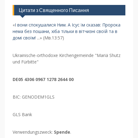
Цитати з Священного Писання
«
І вони спокушалися Ним. А Ісус їм сказав: Пророка
нема без пошани, хіба тільки в вітчизні своїй та в
домі своїм!
...» (Мв.13:57)
Ukrainische-orthodoxe Kirchengemeinde "Mariä Shutz
und Fürbitte"
DE05 4306 0967 1278 2644 00
BIC: GENODEM1GLS
GLS Bank
Verwendungszweck:
Spende
.