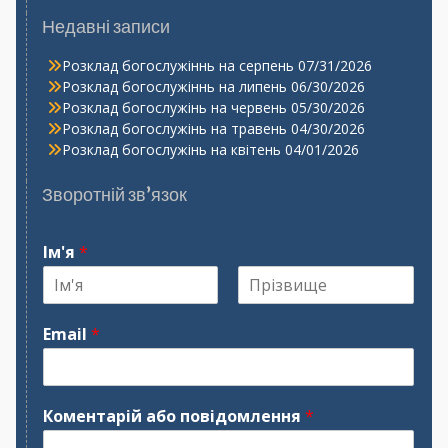
Недавні записи
Розклад богослужіннь на серпень
07/31/2026
Розклад богослужіннь на липень
06/30/2026
Розклад богослужінь на червень
05/30/2026
Розклад богослужінь на травень
04/30/2026
Розклад богослужінь на квітень
04/01/2026
Зворотній зв’язок
Ім'я
*
І
П
м
р
Email
*
'
і
я
з
в
и
щ
Коментарій або повідомлення
*
е