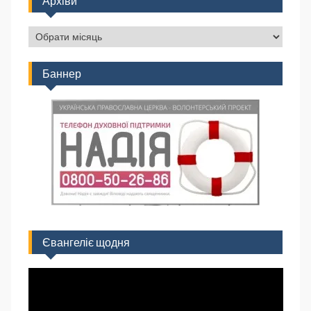
Архіви
Баннер
Євангеліє щодня
Відеопрогравач