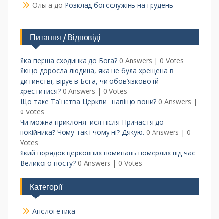
Ольга
до
Розклад богослужінь на грудень
Питання / Відповіді
Яка перша сходинка до Бога?
0 Answers
|
0 Votes
Якщо доросла людина, яка не була хрещена в
дитинстві, вірує в Бога, чи обов’язково їй
хреститися?
0 Answers
|
0 Votes
Що таке Таїнства Церкви і навіщо вони?
0 Answers
|
0 Votes
Чи можна приклонятися після Причастя до
покійника? Чому так і чому ні? Дякую.
0 Answers
|
0
Votes
Який порядок церковних поминань померлих під час
Великого посту?
0 Answers
|
0 Votes
Категорії
Апологетика