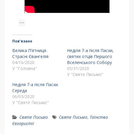
Пов’язано
Велика П’ятниця.
Неділя 7-а після Пасхи,
Страсні Євангелія
святих отців Першого
04/16/2020
Вселенського Собору
У "Головна"
05/31/2020
У "Святе Письмо"
Неділя 7-а після Пасхи.
Середа
06/03/2020
У "Святе Письмо"
Святе Письмо
Святе Письмо
,
Таїнство
Євхаристії