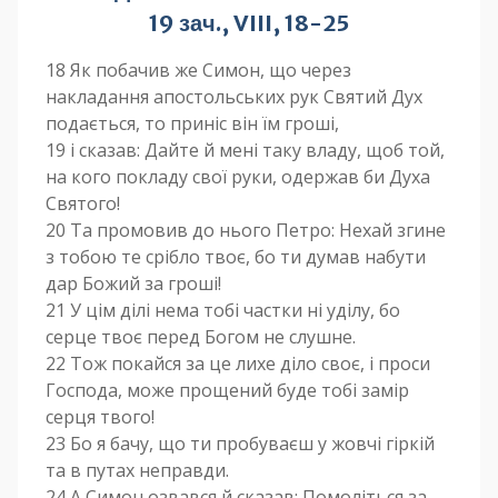
19 зач., VIII, 18-25
18 Як побачив же Симон, що через
накладання апостольських рук Святий Дух
подається, то приніс він їм гроші,
19 і сказав: Дайте й мені таку владу, щоб той,
на кого покладу свої руки, одержав би Духа
Святого!
20 Та промовив до нього Петро: Нехай згине
з тобою те срібло твоє, бо ти думав набути
дар Божий за гроші!
21 У цім ділі нема тобі частки ні уділу, бо
серце твоє перед Богом не слушне.
22 Тож покайся за це лихе діло своє, і проси
Господа, може прощений буде тобі замір
серця твого!
23 Бо я бачу, що ти пробуваєш у жовчі гіркій
та в путах неправди.
24 А Симон озвався й сказав: Помоліться за