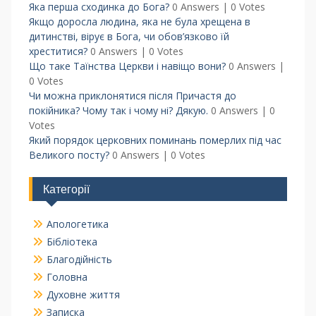
Яка перша сходинка до Бога?
0 Answers
|
0 Votes
Якщо доросла людина, яка не була хрещена в
дитинстві, вірує в Бога, чи обов’язково їй
хреститися?
0 Answers
|
0 Votes
Що таке Таїнства Церкви і навіщо вони?
0 Answers
|
0 Votes
Чи можна приклонятися після Причастя до
покійника? Чому так і чому ні? Дякую.
0 Answers
|
0
Votes
Який порядок церковних поминань померлих під час
Великого посту?
0 Answers
|
0 Votes
Категорії
Апологетика
Бібліотека
Благодійність
Головна
Духовне життя
Записка