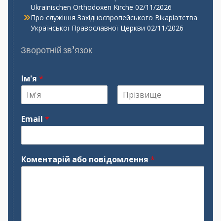
Ukrainischen Orthodoxen Kirche
02/11/2026
Про служіння Західноєвропейського Вікаріатства
Української Православної Церкви
02/11/2026
Зворотній зв’язок
Ім'я
*
І
П
м
р
Email
*
'
і
я
з
в
и
щ
Коментарій або повідомлення
*
е