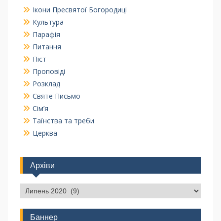
Ікони Пресвятої Богородиці
Культура
Парафія
Питання
Піст
Проповіді
Розклад
Святе Письмо
Сім’я
Таїнства та треби
Церква
Архіви
Баннер