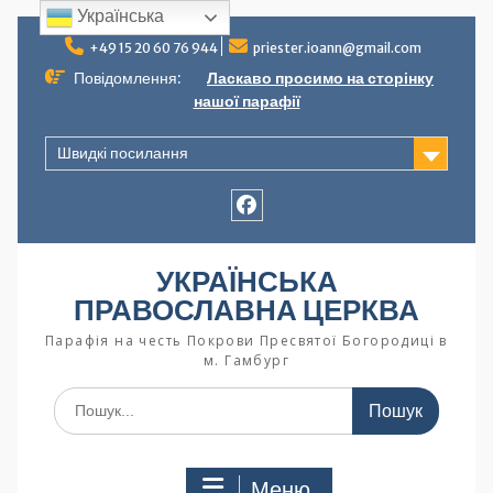
Українська
+49 15 20 60 76 944
priester.ioann@gmail.com
Повідомлення:
Ласкаво просимо на сторінку
нашої парафії
Швидкі посилання
УКРАЇНСЬКА
ПРАВОСЛАВНА ЦЕРКВА
Парафія на честь Покрови Пресвятої Богородиці в
м. Гамбург
Меню