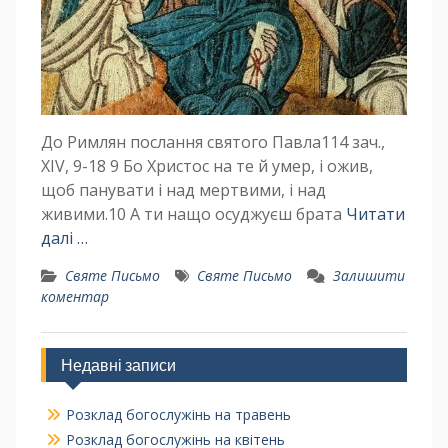
До Римлян послання святого Павла114 зач.,
XIV, 9-18 9 Бо Христос на те й умер, і ожив,
щоб панувати і над мертвими, і над
живими.10 А ти нащо осуджуєш брата
Читати
далі …
Святе Письмо
Святе Письмо
Залишити
коментар
Недавні записи
Розклад богослужінь на травень
Розклад богослужінь на квітень