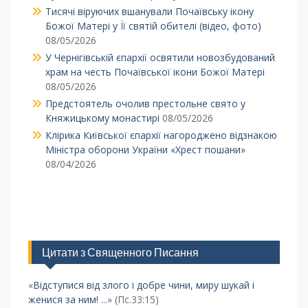
Тисячі віруючих вшанували Почаївську ікону
Божої Матері у Її святій обителі (відео, фото)
08/05/2026
У Чернігівській єпархії освятили новозбудований
храм на честь Почаївської ікони Божої Матері
08/05/2026
Предстоятель очолив престольне свято у
Княжицькому монастирі
08/05/2026
Клірика Київської єпархії нагороджено відзнакою
Міністра оборони України «Хрест пошани»
08/04/2026
Цитати з Священного Писання
«
Відступися від злого і добре чини, миру шукай і
женися за ним!
...» (Пс.33:15)