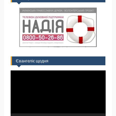
Євангеліє щодня
Відеопрогравач