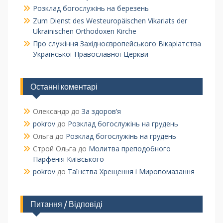
Розклад богослужінь на березень
Zum Dienst des Westeuropäischen Vikariats der
Ukrainischen Orthodoxen Kirche
Про служіння Західноєвропейського Вікаріатства
Української Православної Церкви
Останні коментарі
Олександр
до
За здоров’я
pokrov
до
Розклад богослужінь на грудень
Ольга
до
Розклад богослужінь на грудень
Строй Ольга
до
Молитва преподобного
Парфенія Київського
pokrov
до
Таїнства Хрещення і Миропомазання
Питання / Відповіді