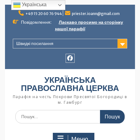
Українська
+49 15 20 60 76 944
priester.ioann@gmail.com
Повідомлення:
Ласкаво просимо на сторінку
нашої парафії
Швидкі посилання
УКРАЇНСЬКА
ПРАВОСЛАВНА ЦЕРКВА
Парафія на честь Покрови Пресвятої Богородиці в
м. Гамбург
Меню