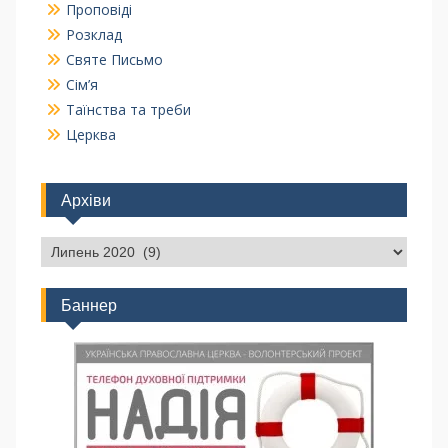
Проповіді
Розклад
Святе Письмо
Сім’я
Таїнства та треби
Церква
Архіви
Баннер