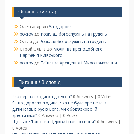
Останні коментарі
Олександр
до
За здоров’я
pokrov
до
Розклад богослужінь на грудень
Ольга
до
Розклад богослужінь на грудень
Строй Ольга
до
Молитва преподобного
Парфенія Київського
pokrov
до
Таїнства Хрещення і Миропомазання
Питання / Відповіді
Яка перша сходинка до Бога?
0 Answers
|
0 Votes
Якщо доросла людина, яка не була хрещена в
дитинстві, вірує в Бога, чи обов’язково їй
хреститися?
0 Answers
|
0 Votes
Що таке Таїнства Церкви і навіщо вони?
0 Answers
|
0 Votes