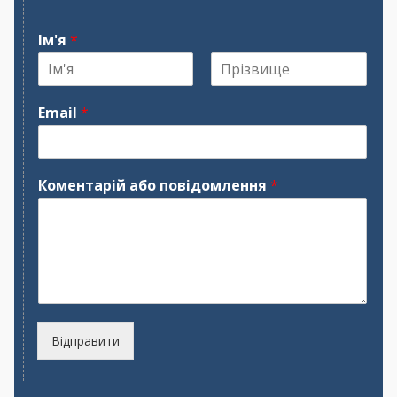
Ім'я
*
І
П
м
р
Email
*
'
і
я
з
в
и
щ
Коментарій або повідомлення
*
е
Відправити