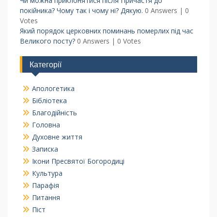
Чи можна приклонятися після Причастя до
покійника? Чому так і чому ні? Дякую.
0 Answers
|
0
Votes
Який порядок церковних поминань померлих під час
Великого посту?
0 Answers
|
0 Votes
Категорії
Апологетика
Бібліотека
Благодійність
Головна
Духовне життя
Записка
Ікони Пресвятої Богородиці
Культура
Парафія
Питання
Піст