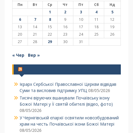
Пн
Вт
Ср
Чт
Пт
Сб
Нд
1
2
3
4
5
6
7
8
9
10
11
12
13
14
15
16
17
18
19
20
21
22
23
24
25
26
27
28
29
30
31
« Чер
Вер »
Українська Православна Церква
Ієрарх Сербської Православної Церкви відвідав
Суми та висловив підтримку УПЦ
08/05/2026
Тисячі віруючих вшанували Почаївську ікону
Божої Матері у Її святій обителі (відео, фото)
08/05/2026
У Чернігівській єпархії освятили новозбудований
храм на честь Почаївської ікони Божої Матері
08/05/2026