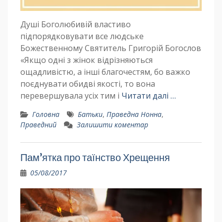
Душі Боголюбивій властиво
підпорядковувати все людське
Божественному Святитель Григорій Богослов
«Якщо одні з жінок відрізняються
ощадливістю, а інші благочестям, бо важко
поєднувати обидві якості, то вона
перевершувала усіх тим і
Читати далі …
Головна
Батьки
,
Праведна Нонна
,
Праведний
Залишити коментар
Пам’ятка про таїнство Хрещення
05/08/2017