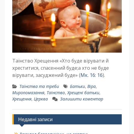
Таїнство Хрещення «Хто буде вірувати й
хреститися, спасенний буде;а хто не буде
вірувати, засуджений буде» (
Мк. 16: 16
).
Таїнства та треби
Батьки
,
Віра
,
Миропомазання
,
Таїнство
,
Хрещені батьки
,
Хрещення
,
Церква
Залишити коментар
Недавні записи