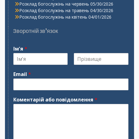
Розклад богослужінь на червень
05/30/2026
Розклад богослужінь на травень
04/30/2026
Розклад богослужінь на квітень
04/01/2026
Зворотній зв’язок
Ім'я
*
І
П
м
р
Email
*
'
і
я
з
в
и
щ
Коментарій або повідомлення
*
е