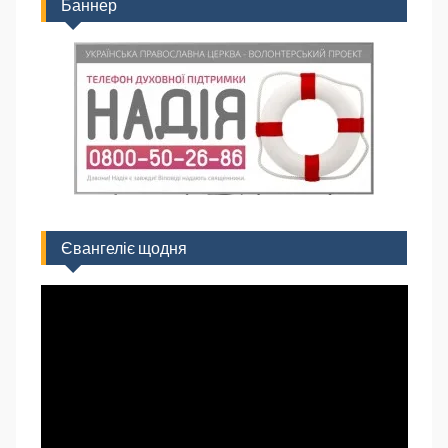
Баннер
Євангеліє щодня
Відеопрогравач