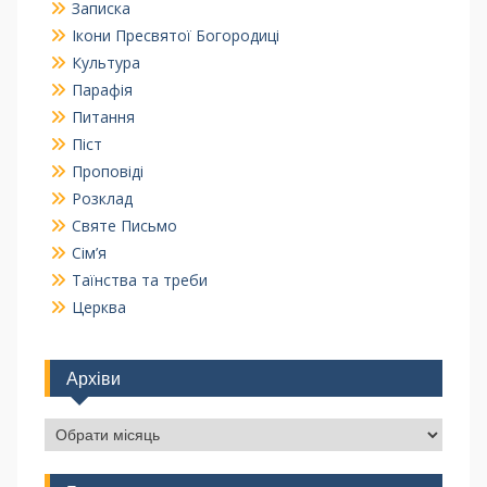
Записка
Ікони Пресвятої Богородиці
Культура
Парафія
Питання
Піст
Проповіді
Розклад
Святе Письмо
Сім’я
Таїнства та треби
Церква
Архіви