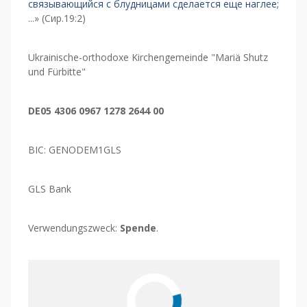
связывающийся с блудницами сделается еще наглее;
...» (Сир.19:2)
Ukrainische-orthodoxe Kirchengemeinde "Mariä Shutz
und Fürbitte"
DE05 4306 0967 1278 2644 00
BIC: GENODEM1GLS
GLS Bank
Verwendungszweck:
Spende
.