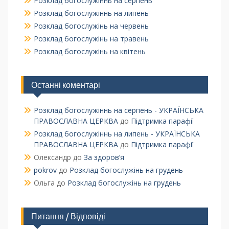
Розклад богослужіннь на серпень
Розклад богослужіннь на липень
Розклад богослужінь на червень
Розклад богослужінь на травень
Розклад богослужінь на квітень
Останні коментарі
Розклад богослужіннь на серпень - УКРАЇНСЬКА
ПРАВОСЛАВНА ЦЕРКВА
до
Підтримка парафії
Розклад богослужіннь на липень - УКРАЇНСЬКА
ПРАВОСЛАВНА ЦЕРКВА
до
Підтримка парафії
Олександр
до
За здоров’я
pokrov
до
Розклад богослужінь на грудень
Ольга
до
Розклад богослужінь на грудень
Питання / Відповіді