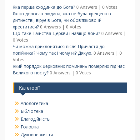
Яка перша сходинка до Бога?
0 Answers
|
0 Votes
Якщо доросла людина, яка не була хрещена в
дитинстві, вірує в Бога, чи обов’язково їй
хреститися?
0 Answers
|
0 Votes
Що таке Таїнства Церкви і навіщо вони?
0 Answers
|
0 Votes
Чи можна приклонятися після Причастя до
покійника? Чому так і чому ні? Дякую.
0 Answers
|
0
Votes
Який порядок церковних поминань померлих під час
Великого посту?
0 Answers
|
0 Votes
Категорії
Апологетика
Бібліотека
Благодійність
Головна
Духовне життя