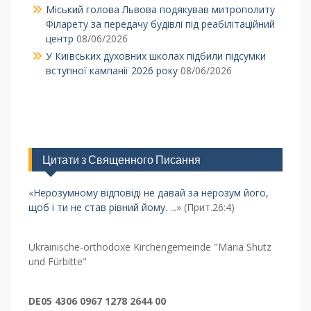
Міський голова Львова подякував митрополиту
Філарету за передачу будівлі під реабілітаційний
центр
08/06/2026
У Київських духовних школах підбили підсумки
вступної кампанії 2026 року
08/06/2026
Цитати з Священного Писання
«
Нерозумному відповіді не давай за нерозум його,
щоб і ти не став рівний йому.
...» (Прит.26:4)
Ukrainische-orthodoxe Kirchengemeinde "Mariä Shutz
und Fürbitte"
DE05 4306 0967 1278 2644 00