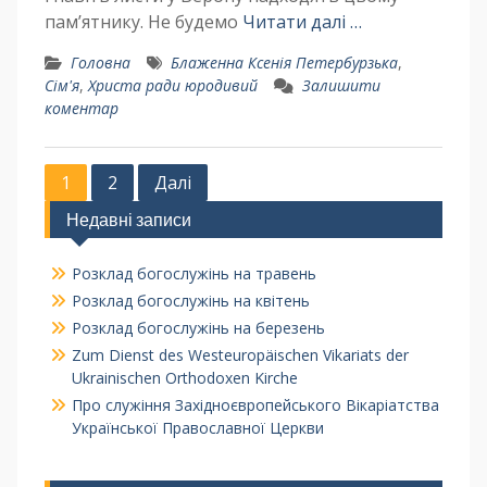
пам’ятнику. Не будемо
Читати далі …
Головна
Блаженна Ксенія Петербурзька
,
Сім'я
,
Христа ради юродивий
Залишити
коментар
1
2
Далі
Недавні записи
Розклад богослужінь на травень
Розклад богослужінь на квітень
Розклад богослужінь на березень
Zum Dienst des Westeuropäischen Vikariats der
Ukrainischen Orthodoxen Kirche
Про служіння Західноєвропейського Вікаріатства
Української Православної Церкви