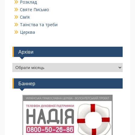
Розклад
Святе Письмо
Сім’я
Таїнства та треби
Церква
Архіви
Баннер