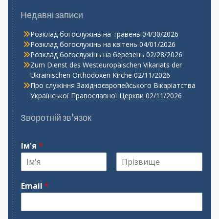
Недавні записи
Розклад богослужінь на травень
04/30/2026
Розклад богослужінь на квітень
04/01/2026
Розклад богослужінь на березень
02/28/2026
Zum Dienst des Westeuropäischen Vikariats der
Ukrainischen Orthodoxen Kirche
02/11/2026
Про служіння Західноєвропейського Вікаріатства
Української Православної Церкви
02/11/2026
Зворотній зв’язок
Ім'я
*
І
П
м
р
Email
*
'
і
я
з
в
и