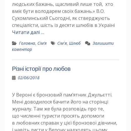
людських бажань, щасливий лише той, хто
вміє бути володарем своїх бажань.» В.О.
Сухомлинський Сьогодні, як стверджують
спеціалісти, шість із десяти шлюбів в Україні
Читати далі …
Головна
,
Сім’я
Сім'я
,
Шлюб
Залишити
коментар
Різні історії про любов
02/06/2018
У Вероні є бронзовий пам’ятник Джульєтті.
Мені доводилося бачити його на сторінці
журналу. Там же була розповідь про те,
що численні туристи просять допомоги
в любовних справах у цієї бронзової дівчини,
і навіть листи у Верону надходять цьому