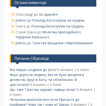
Останні коментарі
Олександр
до
За здоров’я
pokrov
до
Розклад богослужінь на грудень
Ольга
до
Розклад богослужінь на грудень
Строй Ольга
до
Молитва преподобного
Парфенія Київського
pokrov
до
Таїнства Хрещення і Миропомазання
Питання / Відповіді
Яка перша сходинка до Бога?
0 Answers
|
0 Votes
Якщо доросла людина, яка не була хрещена в
дитинстві, вірує в Бога, чи обов’язково їй
хреститися?
0 Answers
|
0 Votes
Що таке Таїнства Церкви і навіщо вони?
0 Answers
|
0 Votes
Чи можна приклонятися після Причастя до
покійника? Чому так і чому ні? Дякую.
0 Answers
|
0