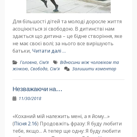
Для більшості дітей та молоді доросле життя
асоціюється зі свободою. В дитинстві нам
здається що дитина – це бідне створіння, яке
не має своєї волі; за нього все вирішують
батьки,
Читати далі …
Головна
,
Сім’я
Відносини між чоловіком та
жінкою
,
Свобода
,
Сім'я
Залишити коментар
Незважаючи на…
11/30/2018
«Коханий мій належить мені, а я йому…»
(
Пісня 2.16
) Продовжіть фразу: Я буду любити
тебе, якщо… А тепер ще одну: Я буду любити