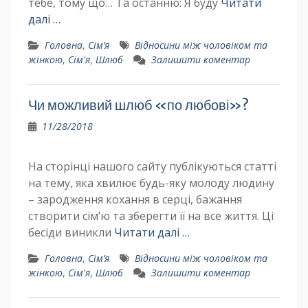
тебе, тому що… Та останню: Я буду
Читати
далі …
Головна
,
Сім’я
Відносини між чоловіком та
жінкою
,
Сім'я
,
Шлюб
Залишити коментар
Чи можливий шлюб «по любові»?
11/28/2018
На сторінці нашого сайту публікуються статті
на тему, яка хвилює будь-яку молоду людину
– зародження кохання в серці, бажання
створити сім’ю та зберегти її на все життя. Ці
бесіди виникли
Читати далі …
Головна
,
Сім’я
Відносини між чоловіком та
жінкою
,
Сім'я
,
Шлюб
Залишити коментар