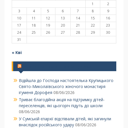
1
2
3
4
5
6
7
8
9
10
11
12
13
14
15
16
17
18
19
20
21
22
23
24
25
26
27
28
29
30
31
« Кві
Українська Православна Церква
Відійшла до Господа настоятелька Крупицького
Свято-Миколаївського жіночого монастиря
ігуменя Дорофея
08/06/2026
Триває благодійна акція на підтримку дітей-
переселенців, які цьогоріч підуть до школи
08/06/2026
У Сумській єпархії відспівали дітей, які загинули
внаслідок російського удару
08/06/2026