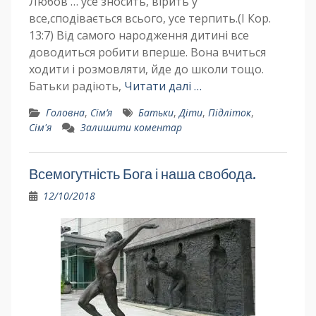
Любов … усе зносить, вірить у
все,сподівається всього, усе терпить.(І Кор.
13:7) Від самого народження дитині все
доводиться робити вперше. Вона вчиться
ходити і розмовляти, йде до школи тощо.
Батьки радіють,
Читати далі …
Головна
,
Сім’я
Батьки
,
Діти
,
Підліток
,
Сім'я
Залишити коментар
Всемогутність Бога і наша свобода.
12/10/2018