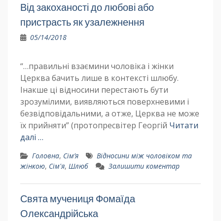
Від закоханості до любові або
пристрасть як узалежнення
05/14/2018
“…правильні взаємини чоловіка і жінки
Церква бачить лише в контексті шлюбу.
Інакше ці відносини перестають бути
зрозумілими, виявляються поверхневими і
безвідповідальними, а отже, Церква не може
їх прийняти” (протопресвітер Георгій
Читати
далі …
Головна
,
Сім’я
Відносини між чоловіком та
жінкою
,
Сім'я
,
Шлюб
Залишити коментар
Свята мучениця Фомаїда
Олександрійська