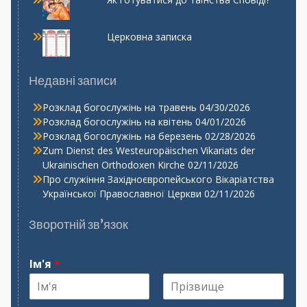
Церковна записка
Недавні записи
Розклад богослужінь на травень
04/30/2026
Розклад богослужінь на квітень
04/01/2026
Розклад богослужінь на березень
02/28/2026
Zum Dienst des Westeuropäischen Vikariats der
Ukrainischen Orthodoxen Kirche
02/11/2026
Про служіння Західноєвропейського Вікаріатства
Української Православної Церкви
02/11/2026
Зворотній зв’язок
Ім'я
*
І
П