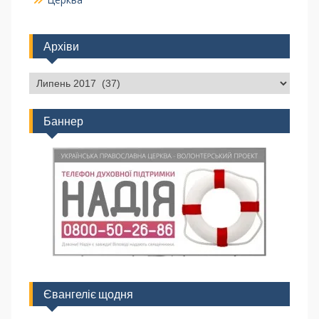
Архіви
Баннер
Євангеліє щодня