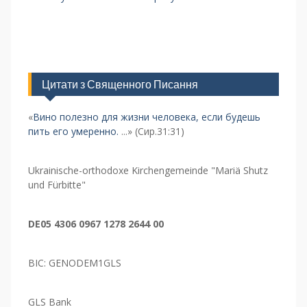
Цитати з Священного Писання
«
Вино полезно для жизни человека, если будешь
пить его умеренно.
...» (Сир.31:31)
Ukrainische-orthodoxe Kirchengemeinde "Mariä Shutz
und Fürbitte"
DE05 4306 0967 1278 2644 00
BIC: GENODEM1GLS
GLS Bank