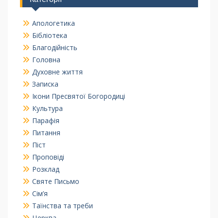
Апологетика
Бібліотека
Благодійність
Головна
Духовне життя
Записка
Ікони Пресвятої Богородиці
Культура
Парафія
Питання
Піст
Проповіді
Розклад
Святе Письмо
Сім’я
Таїнства та треби
Церква