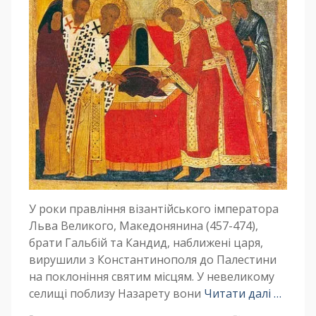
У роки правління візантійського імператора
Льва Великого, Македонянина (457-474),
брати Гальбій та Кандид, наближені царя,
вирушили з Константинополя до Палестини
на поклоніння святим місцям. У невеликому
селищі поблизу Назарету вони
Читати далі …