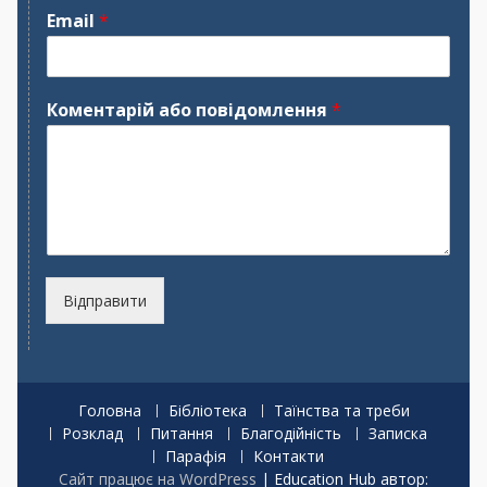
м
р
Email
*
'
і
я
з
в
и
щ
Коментарій або повідомлення
*
е
Відправити
Головна
Бібліотека
Таїнства та треби
Розклад
Питання
Благодійність
Записка
Парафія
Контакти
Сайт працює на WordPress
|
Education Hub автор: