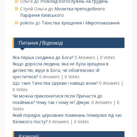
Ольга
до
Розклад богослужінь на грудень
Строй Ольга
до
Молитва преподобного
Парфенія Київського
pokrov
до
Таїнства Хрещення і Миропомазання
Питання / Відповіді
Яка перша сходинка до Бога?
0 Answers
|
0 Votes
Якщо доросла людина, яка не була хрещена в
дитинстві, вірує в Бога, чи обов’язково їй
хреститися?
0 Answers
|
0 Votes
Що таке Таїнства Церкви і навіщо вони?
0 Answers
|
0 Votes
Чи можна приклонятися після Причастя до
покійника? Чому так і чому ні? Дякую.
0 Answers
|
0
Votes
Який порядок церковних поминань померлих під час
Великого посту?
0 Answers
|
0 Votes
Категорії