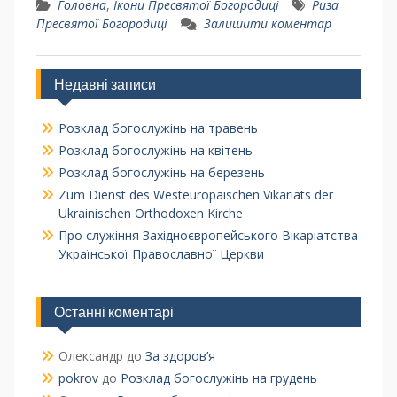
Головна
,
Ікони Пресвятої Богородиці
Риза
Пресвятої Богородиці
Залишити коментар
Недавні записи
Розклад богослужінь на травень
Розклад богослужінь на квітень
Розклад богослужінь на березень
Zum Dienst des Westeuropäischen Vikariats der
Ukrainischen Orthodoxen Kirche
Про служіння Західноєвропейського Вікаріатства
Української Православної Церкви
Останні коментарі
Олександр
до
За здоров’я
pokrov
до
Розклад богослужінь на грудень