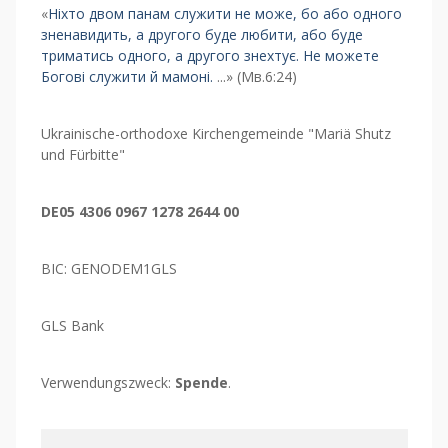
«
Ніхто двом панам служити не може, бо або одного
зненавидить, а другого буде любити, або буде
триматись одного, а другого знехтує. Не можете
Богові служити й мамоні.
...» (Мв.6:24)
Ukrainische-orthodoxe Kirchengemeinde "Mariä Shutz
und Fürbitte"
DE05 4306 0967 1278 2644 00
BIC: GENODEM1GLS
GLS Bank
Verwendungszweck:
Spende
.