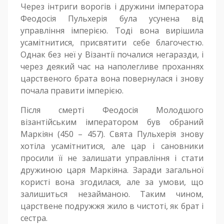
Через інтриги ворогів і дружини імператора
Феодосія Пульхерія була усунена від
управління імперією. Тоді вона вирішила
усамітнитися, присвятити себе благочестю.
Однак без неї у Візантії почалися негаразди, і
через деякий час на наполегливе проханнях
царственого брата вона повернулася і знову
почала правити імперією.
Після смерті Феодосія Молодшого
візантійським імператором був обраний
Маркіян (450 – 457). Свята Пульхерія знову
хотіла усамітнитися, але цар і сановники
просили її не залишати управління і стати
дружиною царя Маркіяна. Заради загальної
користі вона згодилася, але за умови, що
залишиться незайманою. Таким чином,
царствене подружжя жило в чистоті, як брат і
сестра.