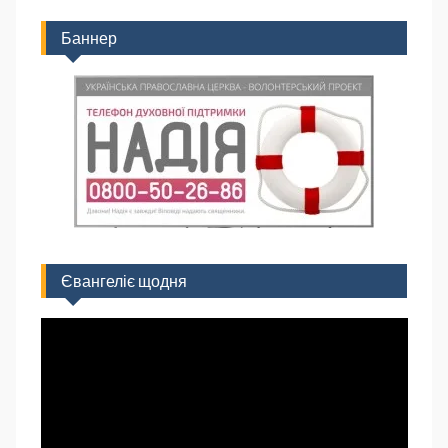
Баннер
Євангеліє щодня
Відеопрогравач