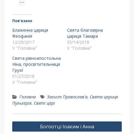
Пов’язано
Блаженна цариця
Свята благовірна
Феофанія
цариця Тамара
12/29/2017
05/14/2018
У "Головна"
У "Головна"
Свята рівноапостольна
Ніна, просвітительниця
Грузії
01/27/2018
У "Головна"
Головна
Захист Православ'я
,
Свята цариця
Пульхерія
,
Святі царі
Богоотці Іоаким і Анна