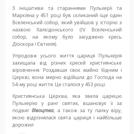
З ініціативи та стараннями Пульхерії та
Маркіяна у 451 році був скликаний іще один
Вселенський собор, який увійшов у історію з
назвою Халкідонського (IV Вселенський
собор, на якому було засуджено єресь
Діоскора і Євтихія).
Упродовж усього життя цариця Пульхерія
захищала від різних єресей християнське
віровчення. Роздавши своє майно бідним і
Церкві, вона мирно відійшла до Господа на
54-му році життя. Це сталося у 453 році.
Християнська Церква, яка звела царицю
Пульхерію у ранг святих, вшановує її за
подвиг
дівоцтва
, а також за ту палку віру,
якою відрізнялася свята цариця і найбільше
дорожил