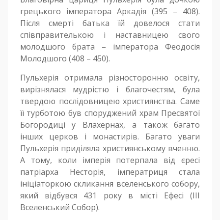
грецького імператора Аркадія (395 – 408).
Після смерті батька їй довелося стати
співправителькою і наставницею свого
молодшого брата – імператора Феодосія
Молодшого (408 – 450).
Пульхерія отримала різносторонню освіту,
вирізнялася мудрістю і благочестям, була
твердою послідовницею християнства. Саме
її турботою був споруджений храм Пресвятої
Богородиці у Влахернах, а також багато
інших церков і монастирів. Багато уваги
Пульхерія приділяла християнському вченню.
А тому, коли імперія потерпала від єресі
патріарха Несторія, імператриця стала
ініціаторкою скликання вселенського собору,
який відбувся 431 року в місті Ефесі (III
Вселенський Собор).