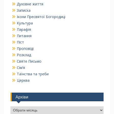
Духовне життя
Записка
Ікони Пресвятої Богородиці
Культура
Парафія
Питання
Піст
Проповіді
Розклад
Святе Письмо
Сім’я
Таїнства та треби
Церква
Архіви