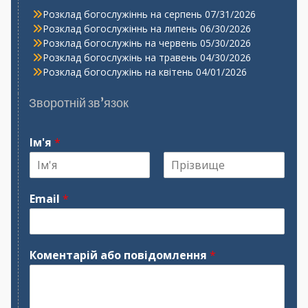
Розклад богослужіннь на серпень
07/31/2026
Розклад богослужіннь на липень
06/30/2026
Розклад богослужінь на червень
05/30/2026
Розклад богослужінь на травень
04/30/2026
Розклад богослужінь на квітень
04/01/2026
Зворотній зв’язок
Ім'я
*
І
П
м
р
Email
*
'
і
я
з
в
и
щ
Коментарій або повідомлення
*
е