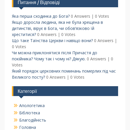
Питання / Відповіді
Яка перша сходинка до Бога?
0 Answers
|
0 Votes
Якщо доросла людина, яка не була хрещена в
дитинстві, вірує в Бога, чи обов’язково їй
хреститися?
0 Answers
|
0 Votes
Що таке Таїнства Церкви і навіщо вони?
0 Answers
|
0 Votes
Чи можна приклонятися після Причастя до
покійника? Чому так і чому ні? Дякую.
0 Answers
|
0
Votes
Який порядок церковних поминань померлих під час
Великого посту?
0 Answers
|
0 Votes
Категорії
Апологетика
Бібліотека
Благодійність
Головна