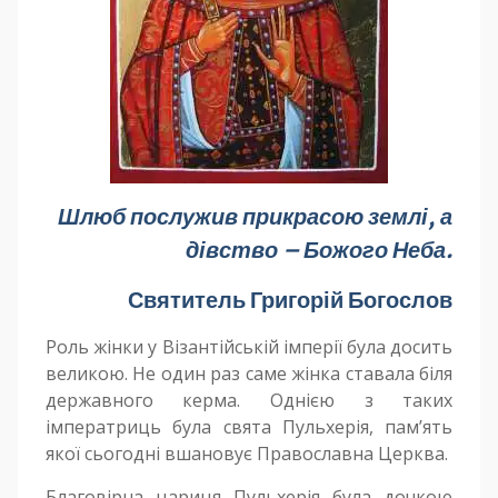
Шлюб послужив прикрасою землі, а
дівство – Божого Неба.
Святитель Григорій Богослов
Роль жінки у Візантійській імперії була досить
великою. Не один раз саме жінка ставала біля
державного керма. Однією з таких
імператриць була свята Пульхерія, пам’ять
якої сьогодні вшановує Православна Церква.
Благовірна цариця Пульхерія була дочкою