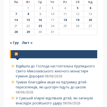
Пн
Вт
Ср
Чт
Пт
Сб
Нд
1
2
3
4
5
6
7
8
9
10
11
12
13
14
15
16
17
18
19
20
21
22
23
24
25
26
27
28
29
30
31
« Гру
Лют »
Українська Православна Церква
Відійшла до Господа настоятелька Крупицького
Свято-Миколаївського жіночого монастиря
ігуменя Дорофея
08/06/2026
Триває благодійна акція на підтримку дітей-
переселенців, які цьогоріч підуть до школи
08/06/2026
У Сумській єпархії відспівали дітей, які загинули
внаслідок російського удару
08/06/2026