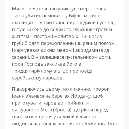
Милістю Божою він уникнув смерті серед
тисяч убитих немовлят у Віфлеємі і його
околицях. Святий Іоанн виріс у дикій пустелі,
готуючи себе до великого служіння строгим
життям – постом і молитвою. Він носив
грубий одяг, перехоплений шкіряним поясом,
і харчувався диким медом і акридами (вид
сарани). Він залишився пустельником доти,
поки Господь закликав його в
тридцятирічному віці до проповіді
єврейському народові.
Підкоряючись цьому покликанню, пророк
Іоанн з’явився на берегах Йордану, щоб
приготувати народ до прийняття
очікуваного Месії (Христа). До річки перед
святом очищення у великій кількості
сходився народ для релігійних обмивань. Тут і