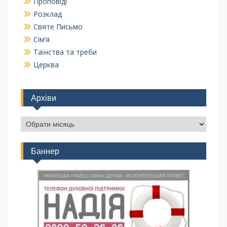
Проповіді
Розклад
Святе Письмо
Сім’я
Таїнства та треби
Церква
Архіви
Баннер