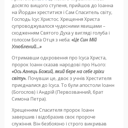
досягло вищого ступеня, прийшов до Іоанна
на Йордан хреститися і Сам Спаситель світу,
Господь Ісус Христос. Хрещення Христа
супроводжувалося чудесними явищами –
сходженням Святого Духа у вигляді голуба і
голосом Бога Отця з неба:
«Це Син Мій
Улюблений…»
Отримавши одкровення про Ісуса Христа,
пророк Іоанн сказав народові про Нього:
«Ось Агнець Божий, який бере на себе гріхи
світу».
Почувши це, двоє з учнів Хрестителя
приєдналися до Ісуса. То були апостоли Іоанн
(Богослов) і Андрій (Первозванний, брат
Симона Петра).
Хрещенням Спасителя пророк Іоанн
завершив і відобразив своє пророче
служіння. Він безбоязно і строго викривав