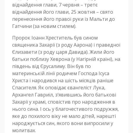
віднайдення глави, 7 червня – третє
віднайдення його глави, 25 жовтня – свято
перенесення його правої руки із Мальти до
Гатчини (за новим стилем).
Пророк Іоанн Хреститель був сином
священика Захарії (з роду Аарона) і праведної
Єлизавети (з роду царя Давида). Жили його
батьки поблизу Хеврона (у Нагірній країні), на
південь від Єрусалиму. Він був по
материнській лінії родичем Господа Ісуса
Христа і народився на шість місяців раніше
Спасителя. Як оповідає євангеліст Лука,
Архангел Гавриїл, з’явившись його батькові
Захарії у храмі, сповістив про народження в
нього сина. І ось у благочестивого подружжя,
яке до похилого віку не мало дітей, нарешті
народжується син, якого вони випросили у
молитвах.