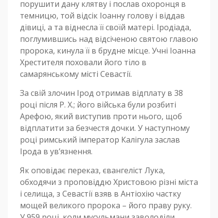
порушити дану клятву і послав охоронця в
темницю, той відсік Іоанну голову і віддав
дівиці, а та віднесла її своїй матері. Іродіада,
поглумившись над відсіченою святою главою
пророка, кинула її в брудне місце. Учні Іоанна
Хрестителя поховали його тіло в
самарянському місті Севастії.
За свій злочин Ірод отримав відплату в 38
році після Р. X.; його війська були розбиті
Арефою, який виступив проти нього, щоб
відплатити за безчестя дочки. У наступному
році римський імператор Калігула заслав
Ірода в ув’язнення.
Як оповідає переказ, євангеліст Лука,
обходячи з проповіддю Христовою різні міста
і селища, з Севастії взяв в Антіохію частку
мощей великого пророка – його праву руку.
У 959 році, коли мусульмани заволоділи