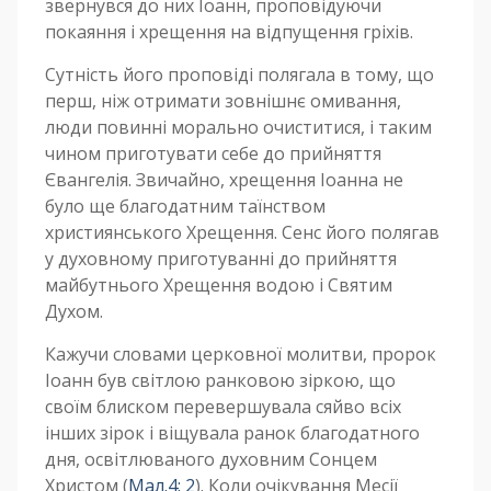
звернувся до них Іоанн, проповідуючи
покаяння і хрещення на відпущення гріхів.
Сутність його проповіді полягала в тому, що
перш, ніж отримати зовнішнє омивання,
люди повинні морально очиститися, і таким
чином приготувати себе до прийняття
Євангелія. Звичайно, хрещення Іоанна не
було ще благодатним таїнством
християнського Хрещення. Сенс його полягав
у духовному приготуванні до прийняття
майбутнього Хрещення водою і Святим
Духом.
Кажучи словами церковної молитви, пророк
Іоанн був світлою ранковою зіркою, що
своїм блиском перевершувала сяйво всіх
інших зірок і віщувала ранок благодатного
дня, освітлюваного духовним Сонцем
Христом (
Мал.4: 2
). Коли очікування Месії