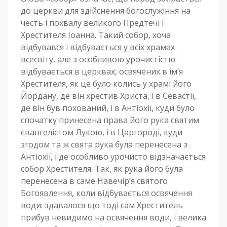
до церкви для здійснення богослужіння на
честь і похвалу великого Предтечі і
Хрестителя Іоанна. Такий собор, хоча
відбувався і відбувається у всіх храмах
всесвіту, але з особливою урочистістю
відбувається в церквах, освячених в ім’я
Хрестителя, як це було колись у храмі його
Йордану, де він хрестив Христа, і в Севастії,
де він був похований, і в Антіохії, куди було
спочатку принесена права його рука святим
євангелістом Лукою, і в Царгороді, куди
згодом та ж свята рука була перенесена з
Антіохії, і де особливо урочисто відзначається
собор Хрестителя. Так, як рука його була
перенесена в саме Навечір’я святого
Богоявлення, коли відбувається освячення
води: здавалося що тоді сам Хреститель
прибув невидимо на освячення води, і велика