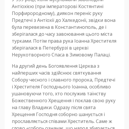
Антіохією (при імператорові Костянтині
Порфирородному), диякон переніс руку
Предтечі з Антіохії до Xалкедонії, звідки вона
була перевезена в Константинополь, де і
зберігалася до часу завоювання цього міста
турками. Потім права рука Іоанна Хрестителя
зберігалася в Петербурзі в церкві
Нерукотворного Спаса в Зимовому Палаці.
На другий день Богоявлення Церква з
найперших часів здійснює святкування
Собору чесного і славного пророка, Предтечі
і Хрестителя Господнього Іоанна, особливо
ушановуючи того, хто послужив таїнству
Божественного Хрещення і поклав свою руку
на главу Владики. Одразу після свята
Хрещення Господня соборно шанується і
прославляється співами Хреститель. Саме ж
слово «собор» означає, що народ збирається