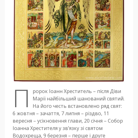
П
ророк Іоанн Хреститель – після Діви
Марії найбільший шанований святий.
На його честь встановлено ряд свят:
6 жовтня – зачаття, 7 липня – різдво, 11
вересня – усікновення глави, 20 січня – Собор
Іоанна Хрестителя у зв’язку зі святом
Водохреща, 9 березня – перше і друге