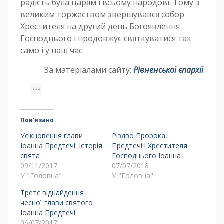
радість була царям і всьому народові. Тому з
великим торжеством звершувався собор
Хрестителя на другий день Богоявлення
Господнього і продовжує святкуватися так
само і у наш час.
За матеріалами сайту:
Рівненської єпархії
Пов’язано
Усікновення глави
Різдво Пророка,
Іоанна Предтечі: Історія
Предтечі і Хрестителя
свята
Господнього Іоанна
09/11/2017
07/07/2018
У "Головна"
У "Головна"
Третє віднайдення
чесної глави святого
Іоанна Предтечі
06/07/2017