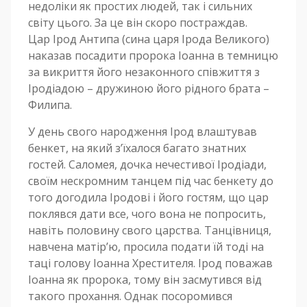
недоліки як простих людей, так і сильних
світу цього. За це він скоро постраждав.
Цар Ірод Антипа (сина царя Ірода Великого)
наказав посадити пророка Іоанна в темницю
за викриття його незаконного співжиття з
Іродіадою – дружиною його рідного брата –
Филипа.
У день свого народження Ірод влаштував
бенкет, на який з’їхалося багато знатних
гостей. Саломея, дочка нечестивої Іродіади,
своїм нескромним танцем під час бенкету до
того догодила Іродові і його гостям, що цар
поклявся дати все, чого вона не попросить,
навіть половину свого царства. Танцівниця,
навчена матір’ю, просила подати їй тоді на
таці голову Іоанна Хрестителя. Ірод поважав
Іоанна як пророка, тому він засмутився від
такого прохання. Однак посоромився