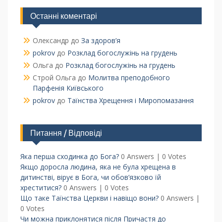
Останні коментарі
Олександр
до
За здоров’я
pokrov
до
Розклад богослужінь на грудень
Ольга
до
Розклад богослужінь на грудень
Строй Ольга
до
Молитва преподобного
Парфенія Київського
pokrov
до
Таїнства Хрещення і Миропомазання
Питання / Відповіді
Яка перша сходинка до Бога?
0 Answers
|
0 Votes
Якщо доросла людина, яка не була хрещена в
дитинстві, вірує в Бога, чи обов’язково їй
хреститися?
0 Answers
|
0 Votes
Що таке Таїнства Церкви і навіщо вони?
0 Answers
|
0 Votes
Чи можна приклонятися після Причастя до