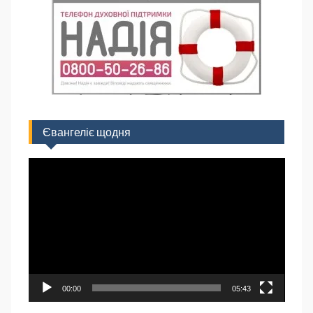
Євангеліє щодня
Відеопрогравач
00:00
05:43