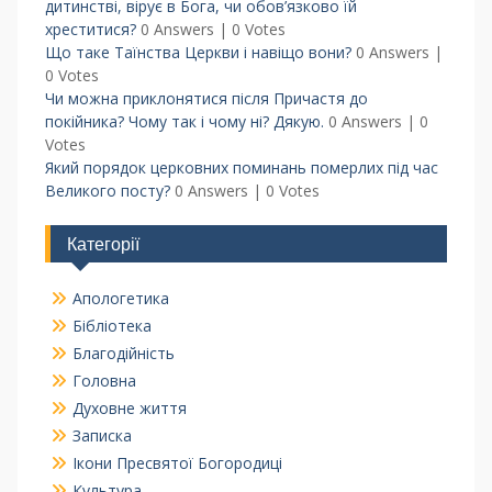
дитинстві, вірує в Бога, чи обов’язково їй
хреститися?
0 Answers
|
0 Votes
Що таке Таїнства Церкви і навіщо вони?
0 Answers
|
0 Votes
Чи можна приклонятися після Причастя до
покійника? Чому так і чому ні? Дякую.
0 Answers
|
0
Votes
Який порядок церковних поминань померлих під час
Великого посту?
0 Answers
|
0 Votes
Категорії
Апологетика
Бібліотека
Благодійність
Головна
Духовне життя
Записка
Ікони Пресвятої Богородиці
Культура