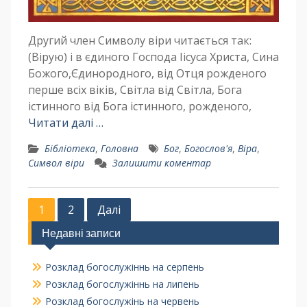
Другий член Символу віри читається так:
(Вірую) і в єдиного Господа Іісуса Христа, Сина
Божого,Єдинородного, від Отця рожденого
перше всіх віків, Світла від Світла, Бога
істинного від Бога істинного, рожденого,
Читати далі …
Бібліотека
,
Головна
Бог
,
Богослов'я
,
Віра
,
Символ віри
Залишити коментар
1
2
Далі
Недавні записи
Розклад богослужіннь на серпень
Розклад богослужіннь на липень
Розклад богослужінь на червень