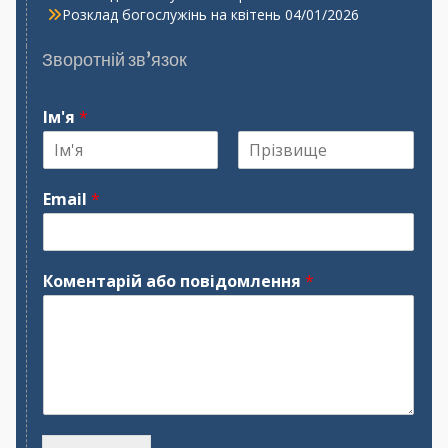
Розклад богослужінь на квітень
04/01/2026
Зворотній зв’язок
Ім'я
*
І
П
м
р
Email
*
'
і
я
з
в
и
щ
Коментарій або повідомлення
*
е