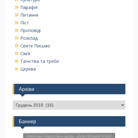
Парафія
Питання
Піст
Проповіді
Розклад
Святе Письмо
Сім’я
Таїнства та треби
Церква
Архіви
Баннер