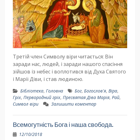
Третій член Символу віри читається: Він
заради нас, людей, і заради нашого спасіння
зійшов із небес і воплотився від Духа Святого
і Марії Діви, і став людиною.
Бібліотека
,
Головна
Бог
,
Богослов'я
,
Віра
,
Гріх
,
Первородний гріх
,
Пресвятая Діва Марія
,
Рай
,
Символ віри
Залишити коментар
Всемогутність Бога і наша свобода.
12/10/2018