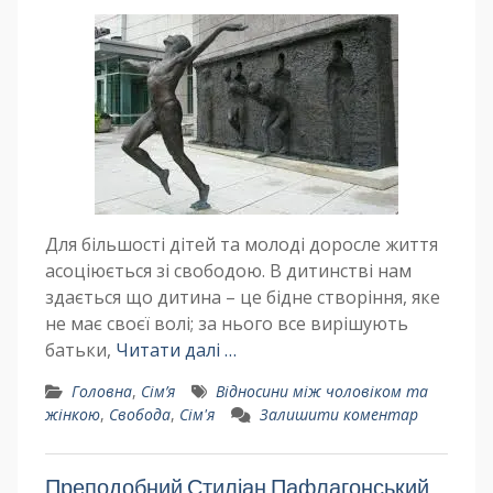
Для більшості дітей та молоді доросле життя
асоціюється зі свободою. В дитинстві нам
здається що дитина – це бідне створіння, яке
не має своєї волі; за нього все вирішують
батьки,
Читати далі …
Головна
,
Сім’я
Відносини між чоловіком та
жінкою
,
Свобода
,
Сім'я
Залишити коментар
Преподобний Стиліан Пафлагонський