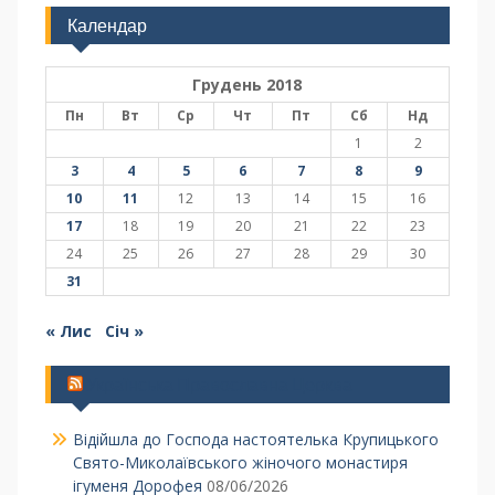
Календар
Грудень 2018
Пн
Вт
Ср
Чт
Пт
Сб
Нд
1
2
3
4
5
6
7
8
9
10
11
12
13
14
15
16
17
18
19
20
21
22
23
24
25
26
27
28
29
30
31
« Лис
Січ »
Українська Православна Церква
Відійшла до Господа настоятелька Крупицького
Свято-Миколаївського жіночого монастиря
ігуменя Дорофея
08/06/2026