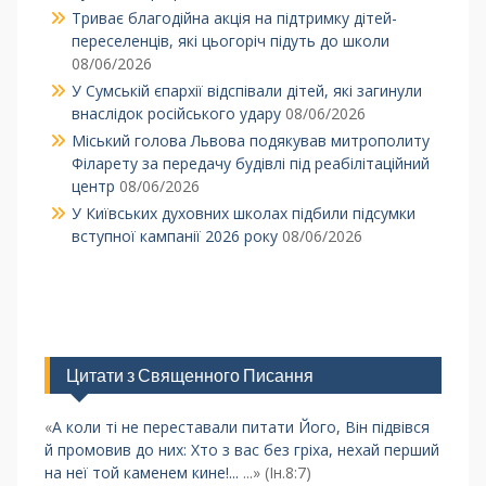
Триває благодійна акція на підтримку дітей-
переселенців, які цьогоріч підуть до школи
08/06/2026
У Сумській єпархії відспівали дітей, які загинули
внаслідок російського удару
08/06/2026
Міський голова Львова подякував митрополиту
Філарету за передачу будівлі під реабілітаційний
центр
08/06/2026
У Київських духовних школах підбили підсумки
вступної кампанії 2026 року
08/06/2026
Цитати з Священного Писання
«
А коли ті не переставали питати Його, Він підвівся
й промовив до них: Хто з вас без гріха, нехай перший
на неї той каменем кине!...
...» (Ін.8:7)