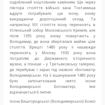
оздоблений коштовним камінням. Ще через
півтора століття військо хана Тохтамиша
вдруге пограбувало цю ікону, знову
викрадаючи дорогоцінний оклад. Та
наприкінці XIII століття ікону переносять в
Успенський собор Московського Кремля, але
після 1395 року знову повертають у
Володимир, де вона зберігалася майже ціле
століття. Врешті 1480 року її назавжди
переносять у Москву. 1930 року вона
потрапляє до Державного історичного
музею, а пізніше – у Третьяковську галерею,
де перебуває і зараз під назвою «Богоматір
Володимирська». На її вшанування 1480 року
було започатковане свято ікони
Володимирської Богоматері, яке
відзначається 6 липня.
Ікона Вишгородської (Володимирської) Божої