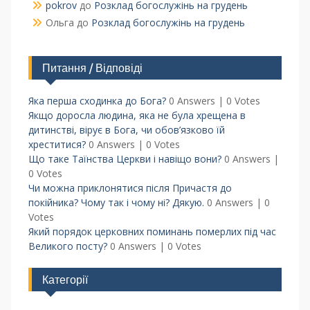
pokrov
до
Розклад богослужінь на грудень
Ольга
до
Розклад богослужінь на грудень
Питання / Відповіді
Яка перша сходинка до Бога?
0 Answers
|
0 Votes
Якщо доросла людина, яка не була хрещена в
дитинстві, вірує в Бога, чи обов’язково їй
хреститися?
0 Answers
|
0 Votes
Що таке Таїнства Церкви і навіщо вони?
0 Answers
|
0 Votes
Чи можна приклонятися після Причастя до
покійника? Чому так і чому ні? Дякую.
0 Answers
|
0
Votes
Який порядок церковних поминань померлих під час
Великого посту?
0 Answers
|
0 Votes
Категорії