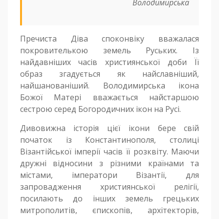
Володимирська
Пречиста Діва споконвіку вважалася
покровителькою земель Руських. Із
найдавніших часів християнської доби Її
образ згадується як найславніший,
найшанованіший. Володимирська ікона
Божої Матері вважається найстаршою
сестрою серед Богородичних ікон на Русі.
Дивовижна історія цієї ікони бере свій
початок із Константинополя, столиці
Візантійської імперії часів її розквіту. Маючи
дружні відносини з різними країнами та
містами, імператори Візантії, для
запровадження християнської релігії,
посилають до інших земель грецьких
митрополитів, єпископів, архітекторів,