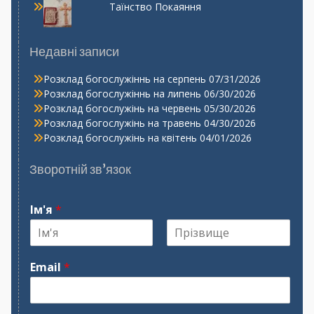
Таїнство Покаяння
Недавні записи
Розклад богослужіннь на серпень
07/31/2026
Розклад богослужіннь на липень
06/30/2026
Розклад богослужінь на червень
05/30/2026
Розклад богослужінь на травень
04/30/2026
Розклад богослужінь на квітень
04/01/2026
Зворотній зв’язок
Ім'я
*
І
П
м
р
Email
*
'
і
я
з
в
и