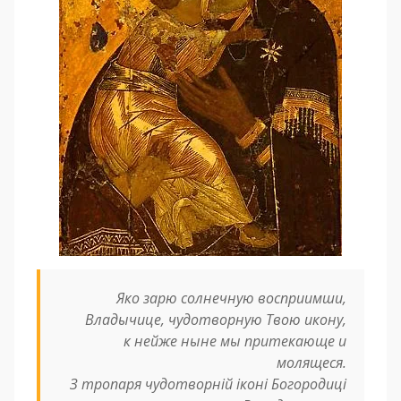
Яко зарю солнечную восприимши,
Владычице, чудотворную Твою икону,
к нейже ныне мы притекающе и
молящеся
.
З тропаря чудотворній іконі Богородиці