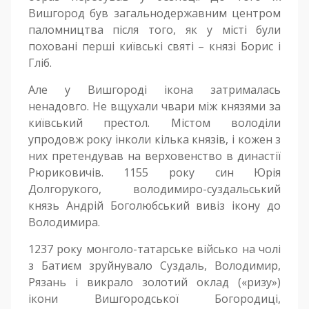
Вишгород був загальнодержавним центром
паломництва після того, як у місті були
поховані перші київські святі – князі Борис і
Гліб.
Але у Вишгороді ікона затрималась
ненадовго. Не вщухали чвари між князями за
київський престол. Містом володіли
упродовж року інколи кілька князів, і кожен з
них претендував на верховенство в династії
Рюриковичів. 1155 року син Юрія
Долгорукого, володимиро-суздальський
князь Андрій Боголюбський вивіз ікону до
Володимира.
1237 року монголо-татарське військо на чолі
з Батиєм зруйнувало Суздаль, Володимир,
Рязань і викрало золотий оклад («ризу»)
ікони Вишгородської Богородиці,