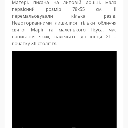
Матері, писана на липовій дошці, мала
первісний розмір 78х55 см. Її
перемальовували кілька разів.
Недоторканними лишилися тільки обличчя
святої Марії та маленького Іісуса, час
написання яких, належить до кінця ХІ –
початку ХІІ століття.