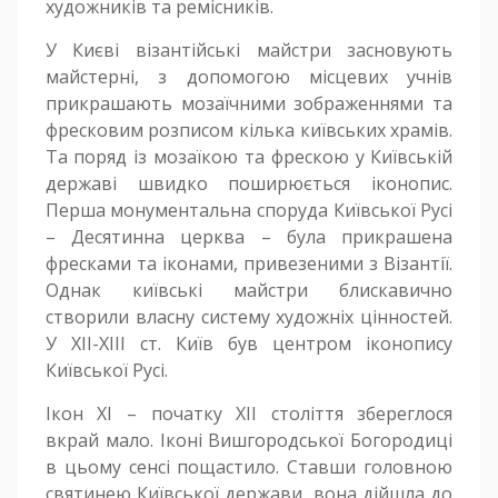
художників та ремісників.
У Києві візантійські майстри засновують
майстерні, з допомогою місцевих учнів
прикрашають мозаїчними зображеннями та
фресковим розписом кілька київських храмів.
Та поряд із мозаїкою та фрескою у Київській
державі швидко поширюється іконопис.
Перша монументальна споруда Київської Русі
– Десятинна церква – була прикрашена
фресками та іконами, привезеними з Візантії.
Однак київські майстри блискавично
створили власну систему художніх цінностей.
У XII-XIII ст. Київ був центром іконопису
Київської Русі.
Ікон ХІ – початку XII століття збереглося
вкрай мало. Іконі Вишгородської Богородиці
в цьому сенсі пощастило. Ставши головною
святинею Київської держави, вона дійшла до