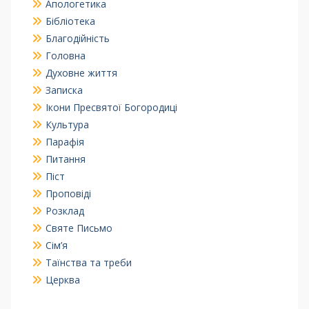
Апологетика
Бібліотека
Благодійність
Головна
Духовне життя
Записка
Ікони Пресвятої Богородиці
Культура
Парафія
Питання
Піст
Проповіді
Розклад
Святе Письмо
Сім’я
Таїнства та треби
Церква