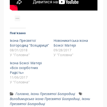
Пов’язано
Ікона Пресвятої
Новоникитська ікона
Богородиці “Всецариця”
Божої Матері
08/31/2018
09/28/2017
У "Головна"
У "Головна"
Ікона Божої Матері
«Всіх скорботних
Радість»
11/06/2017
У "Головна"
Головна
,
Ікони Пресвятої Богородиці
Володимирська ікона Пресвятої Богородиці
,
Ікони
Пресвятої Богородиці