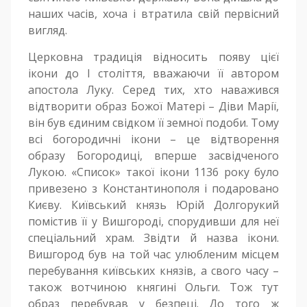
наших часів, хоча і втратила свій первісний
вигляд.
Церковна традиція відносить появу цієї
ікони до І століття, вважаючи її автором
апостола Луку. Серед тих, хто наважився
відтворити образ Божої Матері – Діви Марії,
він був єдиним свідком її земної подоби. Тому
всі богородичні ікони – це відтворення
образу Богородиці, вперше засвідченого
Лукою. «Список» такої ікони 1136 року було
привезено з Константинополя і подаровано
Києву. Київський князь Юрій Долгорукий
помістив її у Вишгороді, спорудивши для неї
спеціальний храм. Звідти й назва ікони.
Вишгород був на той час улюбленим місцем
перебування київських князів, а свого часу –
також вотчиною княгині Ольги. Тож тут
образ перебував у безпеці. До того ж