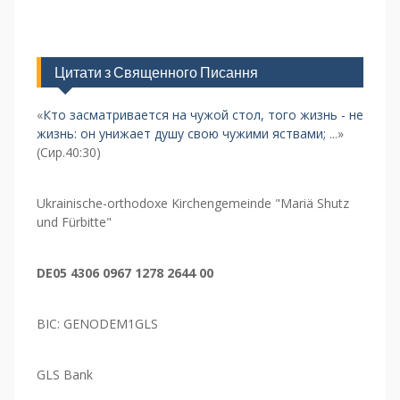
Цитати з Священного Писання
«
Кто засматривается на чужой стол, того жизнь - не
жизнь: он унижает душу свою чужими яствами;
...»
(Сир.40:30)
Ukrainische-orthodoxe Kirchengemeinde "Mariä Shutz
und Fürbitte"
DE05 4306 0967 1278 2644 00
BIC: GENODEM1GLS
GLS Bank