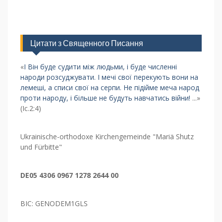
Цитати з Священного Писання
«
І Він буде судити між людьми, і буде численні
народи розсуджувати. І мечі свої перекують вони на
лемеші, а списи свої на серпи. Не підійме меча народ
проти народу, і більше не будуть навчатись війни!
...»
(Іс.2:4)
Ukrainische-orthodoxe Kirchengemeinde "Mariä Shutz
und Fürbitte"
DE05 4306 0967 1278 2644 00
BIC: GENODEM1GLS