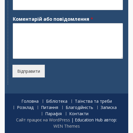
я
з
в
и
щ
Коментарій або повідомлення
*
е
Відправити
Головна
Бібліотека
Таїнства та треби
Розклад
Питання
Благодійність
Записка
Парафія
Контакти
Сайт працює на WordPress
|
Education Hub автор:
WEN Themes