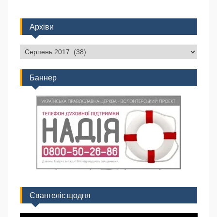
Архіви
Баннер
Євангеліє щодня