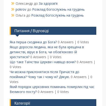
Олександр
до
За здоров’я
pokrov
до
Розклад богослужінь на грудень
Ольга
до
Розклад богослужінь на грудень
Питання / Відповіді
Яка перша сходинка до Бога?
0 Answers
|
0 Votes
Якщо доросла людина, яка не була хрещена в
дитинстві, вірує в Бога, чи обов’язково їй
хреститися?
0 Answers
|
0 Votes
Що таке Таїнства Церкви і навіщо вони?
0 Answers
|
0 Votes
Чи можна приклонятися після Причастя до
покійника? Чому так і чому ні? Дякую.
0 Answers
|
0
Votes
Який порядок церковних поминань померлих під час
Великого посту?
0 Answers
|
0 Votes
Категорії