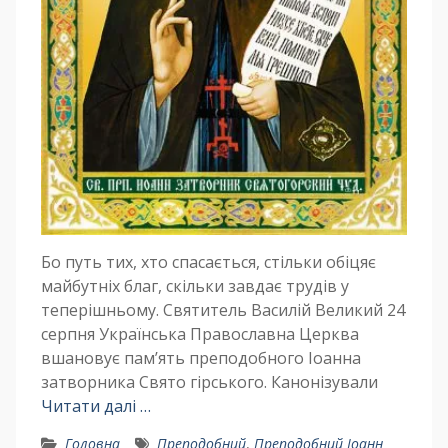
Бо путь тих, хто спасається, стільки обіцяє
майбутніх благ, скільки завдає трудів у
теперішньому. Святитель Василій Великий 24
серпня Українська Православна Церква
вшановує пам’ять преподобного Іоанна
затворника Свято гірського. Канонізували
Читати далі …
Головна
Преподобний
,
Преподобний Іоанн