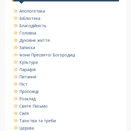
Апологетика
Бібліотека
Благодійність
Головна
Духовне життя
Записка
Ікони Пресвятої Богородиці
Культура
Парафія
Питання
Піст
Проповіді
Розклад
Святе Письмо
Сім’я
Таїнства та треби
Церква