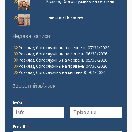
Розклад богослужіннь на серпень
Таїнство Покаяння
Недавні записи
Розклад богослужіннь на серпень
07/31/2026
Розклад богослужіннь на липень
06/30/2026
Розклад богослужінь на червень
05/30/2026
Розклад богослужінь на травень
04/30/2026
Розклад богослужінь на квітень
04/01/2026
Зворотній зв’язок
Ім'я
*
І
П
м
р
Email
*
'
і